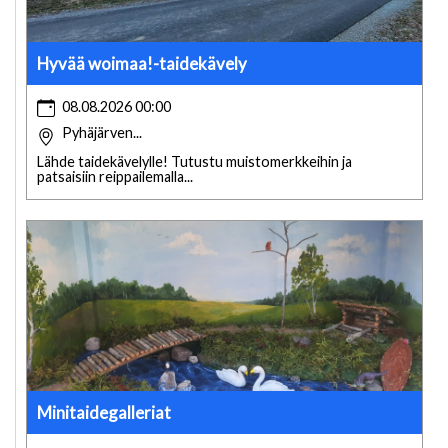
Hyvää woimaa!-taidekävely
08.08.2026 00:00
Pyhäjärven...
Lähde taidekävelylle! Tutustu muistomerkkeihin ja
patsaisiin reippailemalla...
Minitaidegalleriat