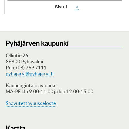
Sivu 1
Seuraava
››
Sivutus
sivu
Pyhäjärven kaupunki
Ollintie 26
86800 Pyhäsalmi
Puh. (08) 769 7111
pyhajarvi@pyhajarvi.fi
Kaupungintalo avoinna:
MA-PE klo 9.00-11.00 ja klo 12.00-15.00
Saavutettavuusseloste
Kartta