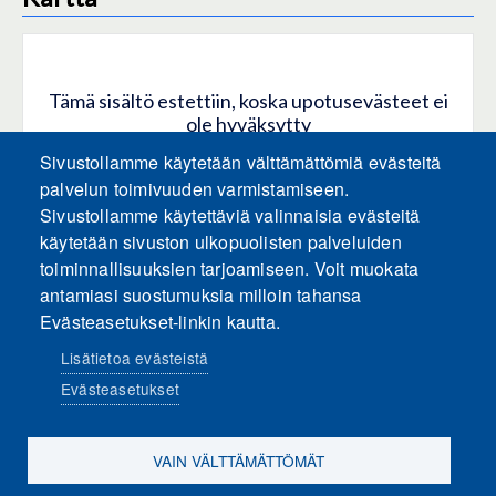
Tämä sisältö estettiin, koska upotusevästeet ei
ole hyväksytty
Sivustollamme käytetään välttämättömiä evästeitä
HYVÄKSY KAIKKI EVÄSTEET
palvelun toimivuuden varmistamiseen.
Sivustollamme käytettäviä valinnaisia evästeitä
käytetään sivuston ulkopuolisten palveluiden
Hyväksy vain upotusevästeet
toiminnallisuuksien tarjoamiseen. Voit muokata
antamiasi suostumuksia milloin tahansa
Evästeasetukset-linkin kautta.
Lisätietoa evästeistä
Evästeasetukset
Sosiaalinen media
VAIN VÄLTTÄMÄTTÖMÄT