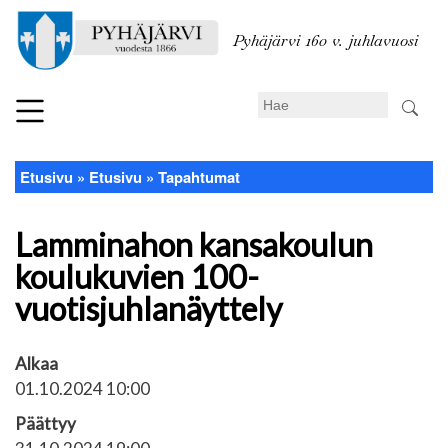
Hyppää
pääsisältöön
Pyhäjärvi 160 v. juhlavuosi
Search
Etusivu
Etusivu
Tapahtumat
Murupolku
Lamminahon kansakoulun
koulukuvien 100-
vuotisjuhlanäyttely
Alkaa
01.10.2024 10:00
Päättyy