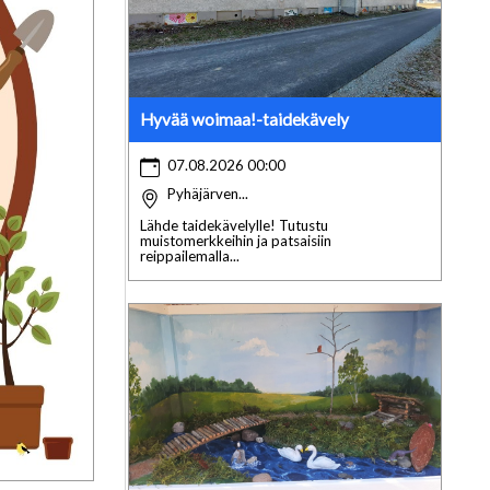
Hyvää woimaa!-taidekävely
07.08.2026 00:00
Pyhäjärven...
Lähde taidekävelylle! Tutustu
muistomerkkeihin ja patsaisiin
reippailemalla...