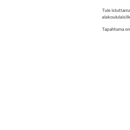
Tule istuttam
alakoululaisill
Tapahtuma on 