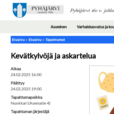
Pyhäjärvi 160 v. juhl
Asuminen
Varhaiskasvatus ja ko
Toggle
submenu
Etusivu
Etusivu
Tapahtumat
Murupolku
Kevätkylvöjä ja askartelua
Alkaa
24.02.2025 16:00
Päättyy
24.02.2025 19:00
Tapahtumapaikka
Nuokkari (Asematie 4)
Tapahtuman järjestäjä