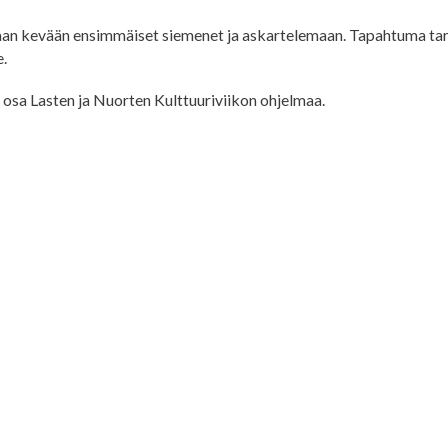
aan kevään ensimmäiset siemenet ja askartelemaan. Tapahtuma ta
e.
osa Lasten ja Nuorten Kulttuuriviikon ohjelmaa.