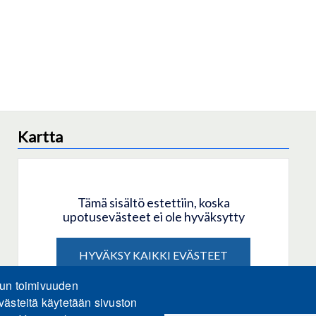
Kartta
Tämä sisältö estettiin, koska
upotusevästeet ei ole hyväksytty
HYVÄKSY KAIKKI EVÄSTEET
lun toimivuuden
Hyväksy vain upotusevästeet
västeitä käytetään sivuston