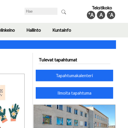
Tekstikoko
Search
+
-
A
A
A
elinkeino
Hallinto
Kuntainfo
Toggle
Toggle
Toggle
submenu
submenu
submenu
Tulevat tapahtumat
Tapahtumakalenteri
Ilmoita tapahtuma