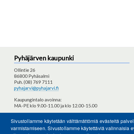
Pyhäjärven kaupunki
Ollintie 26
86800 Pyhäsalmi
Puh. (08) 769 7111
pyhajarvi@pyhajarvi.fi
Kaupungintalo avoinna:
MA-PE klo 9.00-11.00 ja klo 12.00-15.00
Saavutettavuusseloste
Sivustollamme käytetään välttämättömiä evästeitä palve
varmistamiseen. Sivustollamme käytettäviä valinnaisia e