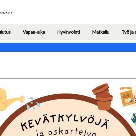
Hyppää
pääsisältöön
avuosi
ulutus
Vapaa-aika
Hyvinvointi
Matkailu
Työ ja 
Toggle
Toggle
Toggle
Toggle
submenu
submenu
submenu
submenu