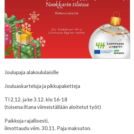
Joulupaja alakoululaisille
Jouluaskarteluja ja pikkupaketteja
TI 2.12. ja ke 3.12. klo 16-18
(toisena iltana viimeiställään aloitetut työt)
Paikkoja rajallisesti,
ilmottaudu viim. 30.11. Paja maksuton.