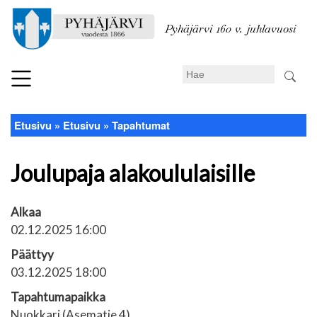
Hyppää
pääsisältöön
Pyhäjärvi 160 v. juhlavuosi
Search
Etusivu
Etusivu
Tapahtumat
Murupolku
Joulupaja alakoululaisille
Alkaa
02.12.2025 16:00
Päättyy
03.12.2025 18:00
Tapahtumapaikka
Nuokkari (Asematie 4)