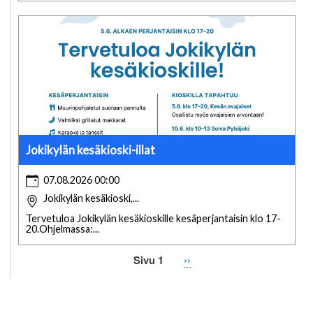
Jokikylän kesäkioski-illat
07.08.2026 00:00
Jokikylän kesäkioski,...
Tervetuloa Jokikylän kesäkioskille kesäperjantaisin klo 17-
20.Ohjelmassa:...
Sivu 1
Seuraava
››
Sivutus
sivu