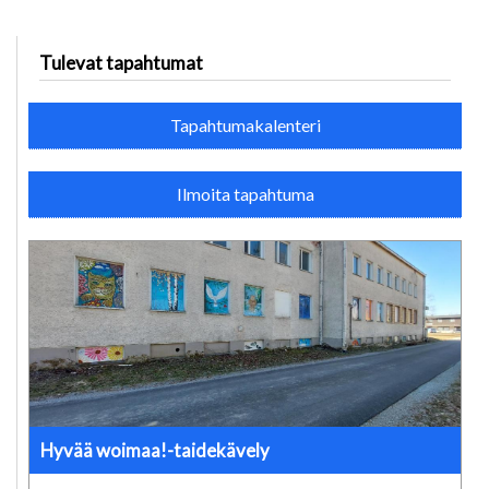
Tulevat tapahtumat
Tapahtumakalenteri
Ilmoita tapahtuma
Hyvää woimaa!-taidekävely