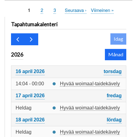
Sida
1
Sida
2
Sida
3
Nästa
Seuraava ›
Sista
Viimeinen »
Paginering
sida
sidan
Tapahtumakalenteri
Idag
2026
Månad
16 april 2026
torsdag
14:04 - 00:00
Hyvää woimaa!-taidekävely
17 april 2026
fredag
Heldag
Hyvää woimaa!-taidekävely
18 april 2026
lördag
Heldag
Hyvää woimaa!-taidekävely