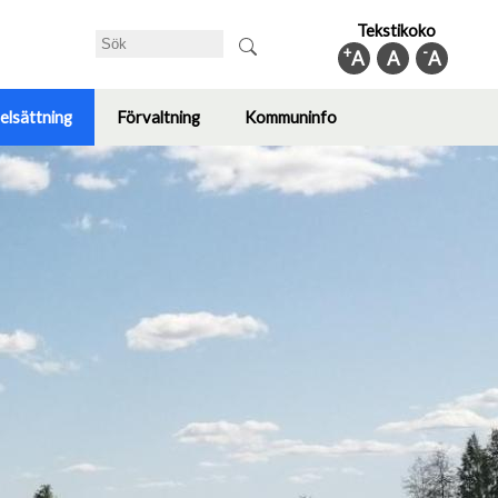
Tekstikoko
Sök
+
-
A
A
A
elsättning
Förvaltning
Kommuninfo
Toggle
Toggle
Toggle
submenu
submenu
submenu