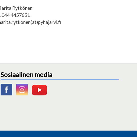
arita Rytkönen
. 044 4457651
arita.rytkonen(at)pyhajarvi.fi
Sosiaalinen media