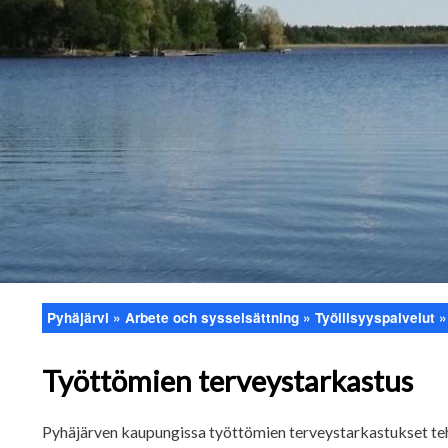
Pyhäjärvi
Arbete och sysselsättning
Työllisyyspalvelut
Länkstig
Työttömien terveystarkastus
Pyhäjärven kaupungissa työttömien terveystarkastukset teh