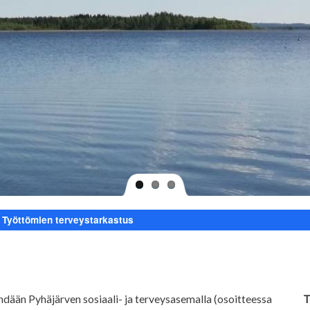
Työttömien terveystarkastus
dään Pyhäjärven sosiaali- ja terveysasemalla (osoitteessa
T