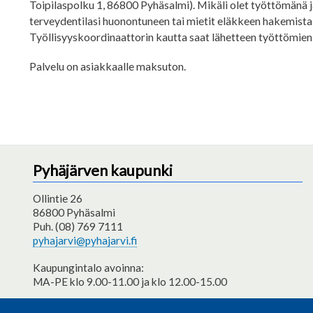
Toipilaspolku 1, 86800 Pyhäsalmi). Mikäli olet työttömänä ja
terveydentilasi huonontuneen tai mietit eläkkeen hakemista,
Työllisyyskoordinaattorin kautta saat lähetteen työttömien
Palvelu on asiakkaalle maksuton.
Pyhäjärven kaupunki
Ollintie 26
86800 Pyhäsalmi
Puh. (08) 769 7111
pyhajarvi@pyhajarvi.fi
Kaupungintalo avoinna:
MA-PE klo 9.00-11.00 ja klo 12.00-15.00
Saavutettavuusseloste