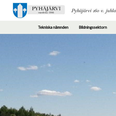
Pyhäjärvi 160 v. juhl
Tekniska nämnden
Bildningssektorn
Toggle
Togg
submenu
subm