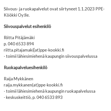
Siivous- ja ruokapalvelut ovat siirtyneet 1.1.2023 PPE-
Köökki Oy:lle.
Siivouspalvelut esihenkilö
Riitta Pitäjämäki
p. 040 6533 894
riitta.pitajamaki[at)ppe-kookki.fi
- toimii lähiesimiehenä kaupungin siivouspalvelussa
Ruokapalveluesihenkilö
Raija Mykkänen
raija.mykkanen(at)ppe-kookki.fi
- toimii lähiesimiehenä kaupungin ruokapalvelussa
- keskuskeittiö, p. 040 6533 893