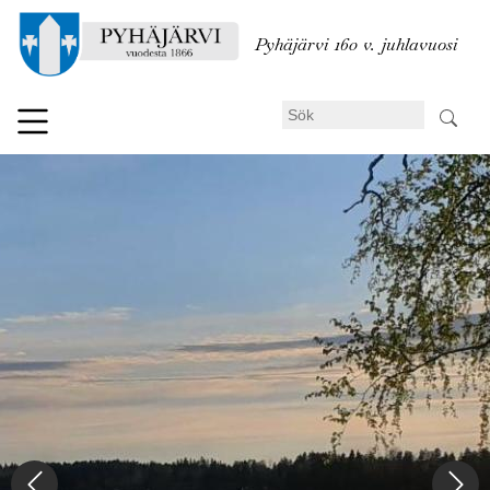
Hoppa
till
Pyhäjärvi 160 v. juhlavuosi
huvudinnehåll
Sök