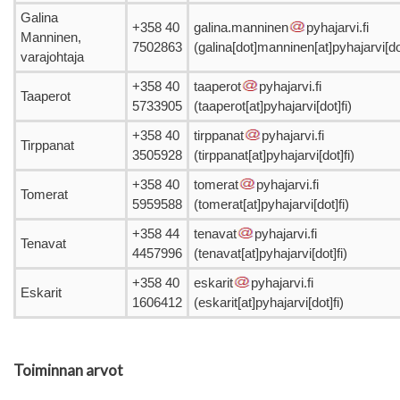
Galina
+358 40
galina.manninen
pyhajarvi.fi
Manninen,
7502863
(galina[dot]manninen[at]pyhajarvi[dot
varajohtaja
+358 40
taaperot
pyhajarvi.fi
Taaperot
5733905
(taaperot[at]pyhajarvi[dot]fi)
+358 40
tirppanat
pyhajarvi.fi
Tirppanat
3505928
(tirppanat[at]pyhajarvi[dot]fi)
+358 40
tomerat
pyhajarvi.fi
Tomerat
5959588
(tomerat[at]pyhajarvi[dot]fi)
+358 44
tenavat
pyhajarvi.fi
Tenavat
4457996
(tenavat[at]pyhajarvi[dot]fi)
+358 40
eskarit
pyhajarvi.fi
Eskarit
1606412
(eskarit[at]pyhajarvi[dot]fi)
Toiminnan arvot