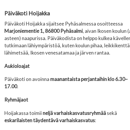
Päiväkoti Hoijakka
Päiväkoti Hoijakka sijaitsee Pyhäsalmessa osoitteessa
Marjoniementie 1, 86800 Pyhäsalmi
, aivan Ikosen koulun (
asteen) naapurissa. Päiväkodista on helppo kulkea kävelle
tutkimaan lähiympäristöä, kuten koulun pihaa, leikkikenttä
lähimetsää, Ikosen venesatamaa ja järven rantaa.
Aukioloajat
Päiväkoti on avoinna
maanantaista perjantaihin klo 6.30–
17.00
.
Ryhmäjaot
Hoijakassa toimii
neljä varhaiskasvatusryhmää
sekä
eskarilaisten täydentävä varhaiskasvatus
: