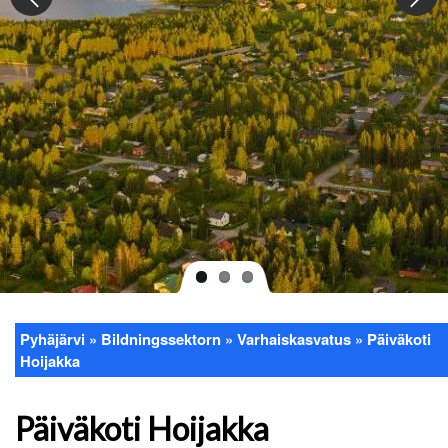
Pyhäjärvi
Bildningssektorn
Varhaiskasvatus
Päiväkoti
Länkstig
Hoijakka
Päiväkoti Hoijakka