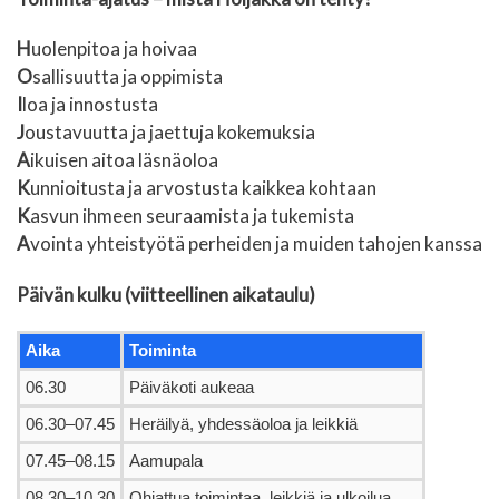
H
uolenpitoa ja hoivaa
O
sallisuutta ja oppimista
I
loa ja innostusta
J
oustavuutta ja jaettuja kokemuksia
A
ikuisen aitoa läsnäoloa
K
unnioitusta ja arvostusta kaikkea kohtaan
K
asvun ihmeen seuraamista ja tukemista
A
vointa yhteistyötä perheiden ja muiden tahojen kanssa
Päivän kulku (viitteellinen aikataulu)
Aika
Toiminta
06.30
Päiväkoti aukeaa
06.30–07.45
Heräilyä, yhdessäoloa ja leikkiä
07.45–08.15
Aamupala
08.30–10.30
Ohjattua toimintaa, leikkiä ja ulkoilua