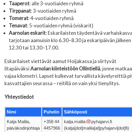
Taaperot
: alle 3-vuotiaiden ryhmä
Tirppanat
: 3-vuotiaiden ryhmä
Tomerat
: 4-vuotiaiden ryhmä
Tenavat
: 5-vuotiaiden ryhmä (viskarit)
Aarnolan eskarit
: Eskarilaisten täydentävä varhaiskasv
tarjotaan aamuisin klo 6.30–8.30 ja eskaripäivän jälkeen
12.30 tai 13.30–17.00.
Eskarilaiset viettävät aamut Hoijakassa ja siirtyvät
iltapäiväksi
Aarnolan kiinteistöön Ollintiellä
, jonne matkaa
vajaa kilometri. Lapset kulkevat turvallista kävelyreittiä pi
kasvattajien seurassa – reitillä on vain yksi tienylitys.
Yhteystiedot
Nimi
Puhelin
Sähköposti
Katja Malila,
+358 44
katja.malila
pyhajarvi.fi
päiväkodinjohtaja
4457966
(katja[dot]malila[at]pyhajarvi[dot]fi)