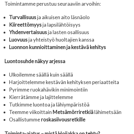
Toimintamme perustuu seuraaviin arvoihin:
Turvallisuus
ja aikuisen aito läsnäolo
Kiireettömyys
ja lapsilähtöisyys
Yhdenvertaisuus
ja lasten osallisuus
Luovuus
ja yhteistyö huoltajien kanssa
Luonnon kunnioittaminen ja kestävä kehitys
Luontosuhde näkyy arjessa
Ulkoilemme säällä kuin säällä
Harjoittelemme kestävän kehityksen periaatteita
Pyrimme ruokahävikin minimointiin
Kierrätämme ja lajittelemme
Tutkimme luontoa ja lähiympäristöä
Teemme viikoittain
Metsämörriretkiä
lähimetsään
Osallistumme
roskasiivousretkille
Toiminta-ajatus – mistä Hoijakka on tehty?