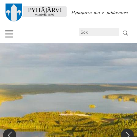
Hoppa
till
Pyhäjärvi 160 v. juhlavuosi
huvudinnehåll
Sök