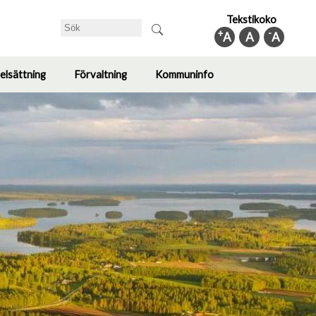
Tekstikoko
Sök
+
-
A
A
A
elsättning
Förvaltning
Kommuninfo
Toggle
Toggle
Toggle
submenu
submenu
submenu