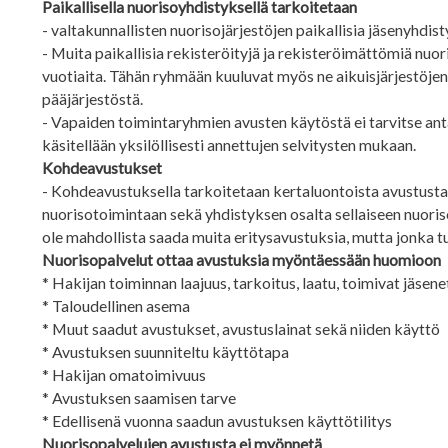
Paikallisella nuorisoyhdistyksellä tarkoitetaan
- valtakunnallisten nuorisojärjestöjen paikallisia jäsenyhdist
- Muita paikallisia rekisteröityjä ja rekisteröimättömiä nuor
vuotiaita. Tähän ryhmään kuuluvat myös ne aikuisjärjestöjen
pääjärjestöstä.
- Vapaiden toimintaryhmien avusten käytöstä ei tarvitse antaa
käsitellään yksilöllisesti annettujen selvitysten mukaan.
Kohdeavustukset
- Kohdeavustuksella tarkoitetaan kertaluontoista avustusta
nuorisotoimintaan sekä yhdistyksen osalta sellaiseen nuori
ole mahdollista saada muita eritysavustuksia, mutta jonka 
Nuorisopalvelut ottaa avustuksia myöntäessään huomioon
* Hakijan toiminnan laajuus, tarkoitus, laatu, toimivat jäsen
* Taloudellinen asema
* Muut saadut avustukset, avustuslainat sekä niiden käyttö
* Avustuksen suunniteltu käyttötapa
* Hakijan omatoimivuus
* Avustuksen saamisen tarve
* Edellisenä vuonna saadun avustuksen käyttötilitys
Nuorisopalvelujen avustusta ei myönnetä