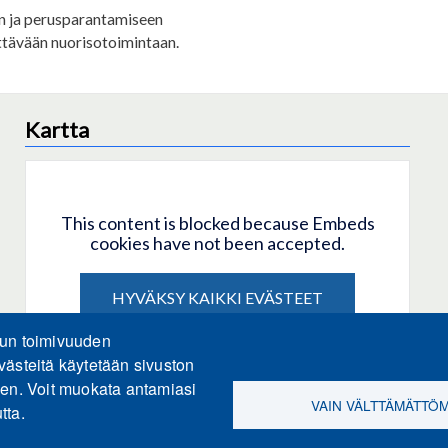
on ja perusparantamiseen
ettävään nuorisotoimintaan.
Kartta
This content is blocked because Embeds
cookies have not been accepted.
HYVÄKSY KAIKKI EVÄSTEET
lun toimivuuden
Only accept Embeds cookies
västeitä käytetään sivuston
een. Voit muokata antamiasi
VAIN VÄLTTÄMÄTTÖ
tta.