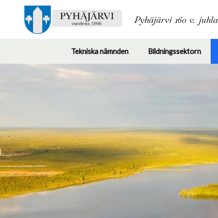
Pyhäjärvi 160 v. juhl
Tekniska nämnden
Bildningssektorn
Toggle
Togg
submenu
subm