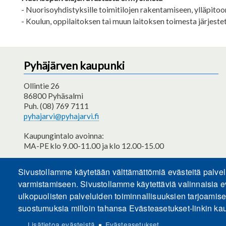
- Nuorisoyhdistyksille toimitilojen rakentamiseen, ylläpito
- Koulun, oppilaitoksen tai muun laitoksen toimesta järjest
Pyhäjärven kaupunki
Ollintie 26
86800 Pyhäsalmi
Puh. (08) 769 7111
pyhajarvi@pyhajarvi.fi
Kaupungintalo avoinna:
MA-PE klo 9.00-11.00 ja klo 12.00-15.00
Saavutettavuusseloste
Sivustollamme käytetään välttämättömiä evästeitä palve
varmistamiseen. Sivustollamme käytettäviä valinnaisia e
ulkopuolisten palveluiden toiminnallisuuksien tarjoamis
suostumuksia milloin tahansa Evästeasetukset-linkin kau
Lisätietoa evästeistä
Evästeasetukset