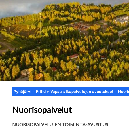
Pyhäjärvi
Fritid
Vapaa-aikapalvelujen avustukset
Nuori
Länkstig
Nuorisopalvelut
NUORISOPALVELUJEN TOIMINTA-AVUSTUS