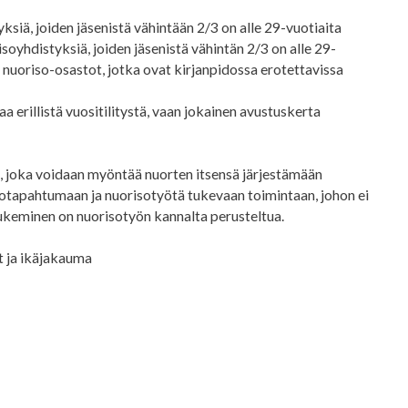
yksiä, joiden jäsenistä vähintään 2/3 on alle 29-vuotiaita
isoyhdistyksiä, joiden jäsenistä vähintän 2/3 on alle 29-
 nuoriso-osastot, jotka ovat kirjanpidossa erotettavissa
 erillistä vuositilitystä, vaan jokainen avustuskerta
, joka voidaan myöntää nuorten itsensä järjestämään
sotapahtumaan ja nuorisotyötä tukevaan toimintaan, johon ei
tukeminen on nuorisotyön kannalta perusteltua.
et ja ikäjakauma