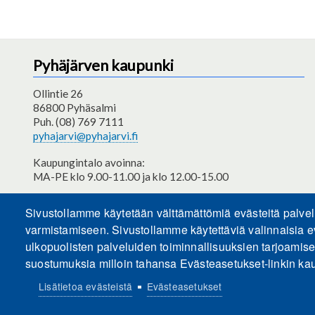
Pyhäjärven kaupunki
Ollintie 26
86800 Pyhäsalmi
Puh. (08) 769 7111
pyhajarvi@pyhajarvi.fi
Kaupungintalo avoinna:
MA-PE klo 9.00-11.00 ja klo 12.00-15.00
Saavutettavuusseloste
Sivustollamme käytetään välttämättömiä evästeitä palve
varmistamiseen. Sivustollamme käytettäviä valinnaisia e
ulkopuolisten palveluiden toiminnallisuuksien tarjoamis
suostumuksia milloin tahansa Evästeasetukset-linkin kau
Lisätietoa evästeistä
Evästeasetukset
Evästeasetukset