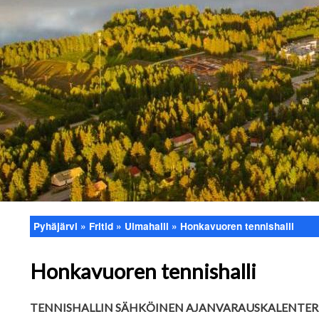
Pyhäjärvi
Fritid
Uimahalli
Honkavuoren tennishalli
Länkstig
Honkavuoren tennishalli
TENNISHALLIN SÄHKÖINEN AJANVARAUSKALENTERI O