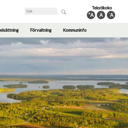
Tekstikoko
Sök
+
-
A
A
A
elsättning
Förvaltning
Kommuninfo
Toggle
Toggle
Toggle
submenu
submenu
submenu