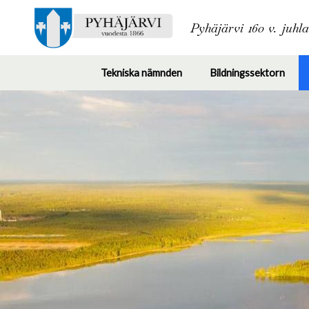
Pyhäjärvi 160 v. juhl
Tekniska nämnden
Bildningssektorn
Toggle
Togg
submenu
subm