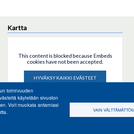
Kartta
This content is blocked because Embeds
cookies have not been accepted.
HYVÄKSY KAIKKI EVÄSTEET
lun toimivuuden
Only accept Embeds cookies
västeitä käytetään sivuston
een. Voit muokata antamiasi
VAIN VÄLTTÄMÄTTÖ
tta.