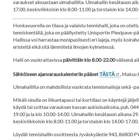
varaukset ainoastaan uimahallilta. Uimahallin kesätauon ai
17.00, keskiviikkoisin klo 8.00-11.00 ja torstaisin klo 14.00
Honkavuorella on tilava ja valaistu tennishalli, joka on otet
tenniskentällä, joka on päällystetty Unisportin Plexipave-pääl
Hallissa voi harrastaa monipuolisesti eri lajeja, myös koiraha
eristeitä eikä sitä lämmitetä ilmojen kylmetessä.
Halli on vuokrattavissa
päivittäin klo 8.00-22.00
välisenä ai
Sähköiseen ajanvarauskalenteriin pääset
TÄSTÄ
.
Maksu t
Uimahallilta on mahdollista vuokrata tennismailoja sekä -pa
Mikäli sinulla on liikuntapassi tai kortillasi on käyntejä jälje
käydä tai soittaa varauksen kassan aukioloaikoina, puh. 044
19.00 ja la klo 10.00-14.00. Uimahallin kesätauon aikana 29
keskiviikkoisin klo 8.00-11.00 ja torstaisin klo 14.00-17.00
Löydät tennishallin osoitteesta Jyväskyläntie 943, 86800