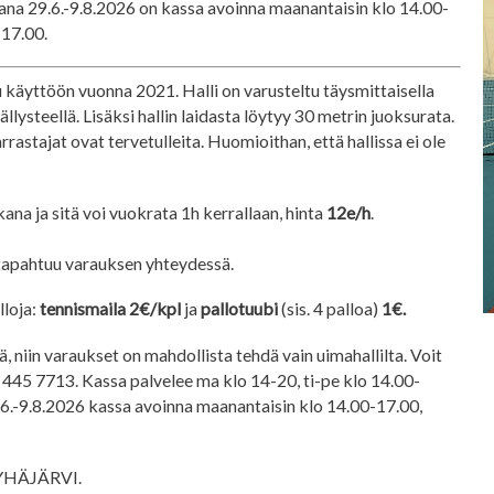
kana 29.6.-9.8.2026 on kassa avoinna maanantaisin klo 14.00-
-17.00.
tu käyttöön vuonna 2021. Halli on varusteltu täysmittaisella
lysteellä. Lisäksi hallin laidasta löytyy 30 metrin juoksurata.
rrastajat ovat tervetulleita. Huomioithan, että hallissa ei ole
kana ja sitä voi vuokrata 1h kerrallaan, hinta
12e/h
.
apahtuu varauksen yhteydessä.
lloja:
tennismaila 2€/kpl
ja
pallotuubi
(sis. 4 palloa)
1€.
llä, niin varaukset on mahdollista tehdä vain uimahallilta. Voit
 445 7713. Kassa palvelee ma klo 14-20, ti-pe klo 14.00-
.6.-9.8.2026 kassa avoinna maanantaisin klo 14.00-17.00,
.
 PYHÄJÄRVI.