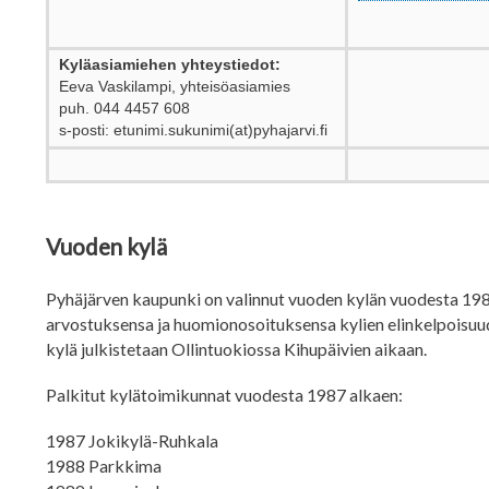
Kyläasiamiehen yhteystiedot:
Eeva Vaskilampi, yhteisöasiamies
puh. 044 4457 608
s-posti: etunimi.sukunimi(at)pyhajarvi.fi
Vuoden kylä
Pyhäjärven kaupunki on valinnut vuoden kylän vuodesta 1987
arvostuksensa ja huomionosoituksensa kylien elinkelpoisuu
kylä julkistetaan Ollintuokiossa Kihupäivien aikaan.
Palkitut kylätoimikunnat vuodesta 1987 alkaen:
1987 Jokikylä-Ruhkala
1988 Parkkima