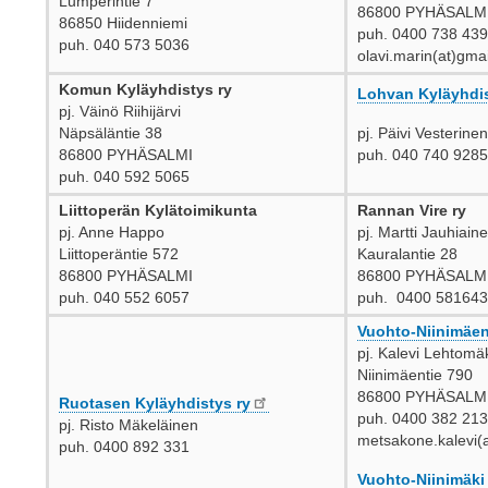
Lumperintie 7
86800 PYHÄSALM
86850 Hiidenniemi
puh. 0400 738 439
puh. 040 573 5036
olavi.marin(at)gma
Komun Kyläyhdistys ry
Lohvan Kyläyhdis
pj. Väinö Riihijärvi
Näpsäläntie 38
pj. Päivi Vesterinen
86800 PYHÄSALMI
puh. 040 740 9285
puh. 040 592 5065
Liittoperän Kylätoimikunta
Rannan Vire ry
pj. Anne Happo
pj. Martti Jauhiain
Liittoperäntie 572
Kauralantie 28
86800 PYHÄSALMI
86800 PYHÄSALM
puh. 040 552 6057
puh. 0400 58164
Vuohto-Niinimäen
pj. Kalevi Lehtomä
Niinimäentie 790
86800 PYHÄSALM
Ruotasen Kyläyhdistys ry
puh. 0400 382 213
pj. Risto Mäkeläinen
metsakone.kalevi(
puh. 0400 892 331
Vuohto-Niinimäki