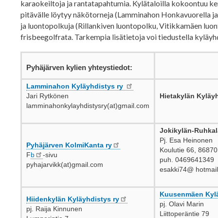
karaokeiltoja ja rantatapahtumia. Kylätaloilla kokoontuu ker
pitävälle löytyy näkötorneja (Lamminahon Honkavuorella ja
ja luontopolkuja (Rillankiven luontopolku, Vitikkamäen lu
frisbeegolfrata. Tarkempia lisätietoja voi tiedustella kyläyh
Pyhäjärven kylien yhteystiedot:
Lamminahon Kyläyhdistys ry
Jari Rytkönen
Hietakylän Kyläy
lamminahonkylayhdistysry(at)gmail.com
Jokikylän-Ruhkal
Pj. Esa Heinonen
Pyhäjärven KolmiKanta ry
Koulutie 66, 86870
F
b
-sivu
puh. 0469641349
pyhajarvikk(at)gmail.com
esakki74@ hotmai
Kuusenmäen Kylä
Hiidenkylän Kyläyhdistys ry
pj. Olavi Marin
pj. Raija Kinnunen
Liittoperäntie 79