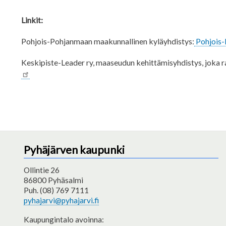
Linkit:
Pohjois-Pohjanmaan maakunnallinen kyläyhdistys:
Pohjois-
Keskipiste-Leader ry, maaseudun kehittämisyhdistys, joka r
Pyhäjärven kaupunki
Ollintie 26
86800 Pyhäsalmi
Puh. (08) 769 7111
pyhajarvi@pyhajarvi.fi
Kaupungintalo avoinna: