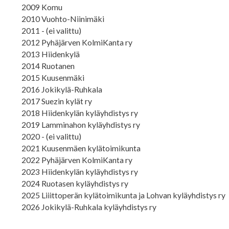
2009 Komu
2010 Vuohto-Niinimäki
2011 - (ei valittu)
2012 Pyhäjärven KolmiKanta ry
2013 Hiidenkylä
2014 Ruotanen
2015 Kuusenmäki
2016 Jokikylä-Ruhkala
2017 Suezin kylät ry
2018 Hiidenkylän kyläyhdistys ry
2019 Lamminahon kyläyhdistys ry
2020 - (ei valittu)
2021 Kuusenmäen kylätoimikunta
2022 Pyhäjärven KolmiKanta ry
2023 Hiidenkylän kyläyhdistys ry
2024 Ruotasen kyläyhdistys ry
2025 Liiittoperän kylätoimikunta ja Lohvan kyläyhdistys ry
2026 Jokikylä-Ruhkala kyläyhdistys ry