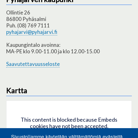
Ollintie 26
86800 Pyhäsalmi
Puh. (08) 769 7111
pyhajarvi@pyhajarvi.fi
Kaupungintalo avoinna:
MA-PE klo 9.00-11.00 ja klo 12.00-15.00
Saavutettavuusseloste
Kartta
This content is blocked because Embeds
cookies have not been accepted.
Sivustollamme käytetään välttämättömiä evästeitä