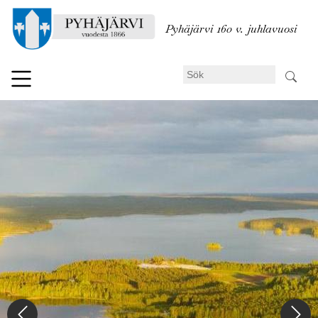
Hoppa
till
Pyhäjärvi 160 v. juhlavuosi
huvudinnehåll
Sök