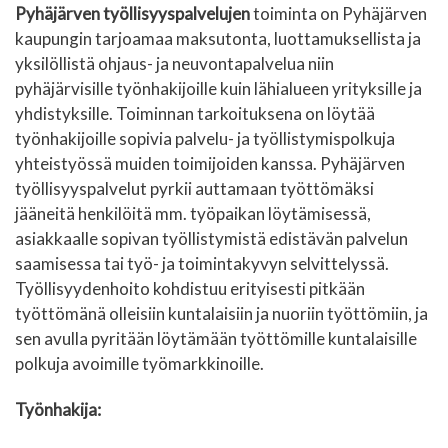
Pyhäjärven työllisyyspalvelujen
toiminta on Pyhäjärven
kaupungin tarjoamaa maksutonta, luottamuksellista
ja
yksilöllistä ohjaus- ja neuvontapalvelua niin
pyhäjärvisille työnhakijoille kuin lähialueen yrityksille ja
yhdistyksille. Toiminnan tarkoituksena on löytää
työnhakijoille sopivia palvelu- ja työllistymispolkuja
yhteistyössä muiden toimijoiden kanssa. Pyhäjärven
työllisyyspalvelut pyrkii auttamaan työttömäksi
jääneitä henkilöitä mm. työpaikan löytämisessä,
asiakkaalle sopivan työllistymistä edistävän palvelun
saamisessa tai työ- ja toimintakyvyn selvittelyssä.
Työllisyydenhoito kohdistuu erityisesti pitkään
työttömänä olleisiin kuntalaisiin ja nuoriin työttömiin, ja
sen avulla pyritään löytämään työttömille kuntalaisille
polkuja avoimille työmarkkinoille.
Työnhakija: