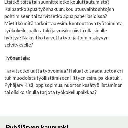
Etsitkö töitä tai suunnitteletko kouluttautumista?
Kaipaatko apua työnhakuun, koulutusvaihtoehtojen
pohtimiseen tai tarvitsetko apua paperiasioissa?
Mietitkö mitä tarkoittaa esim. kuntouttava työtoiminta,
työkokeilu, palkkatuki ja voisiko niistä olla sinulle
hyötyä? Näkisitkö tarvetta työ- ja toimintakyvyn
selvitykselle?
Työnantaja:
Tarvitsetko uutta työvoimaa? Haluatko saada tietoa eri
tukimuodoista työllistämiseen liittyen esim. palkkatuki,
Pyhäjärvi-lisä, oppisopimus, nuorten kesätyöllistäminen
tai olisiko sinulla tarjota työkokeilupaikkaa?
Pyhäjärven kaupunki