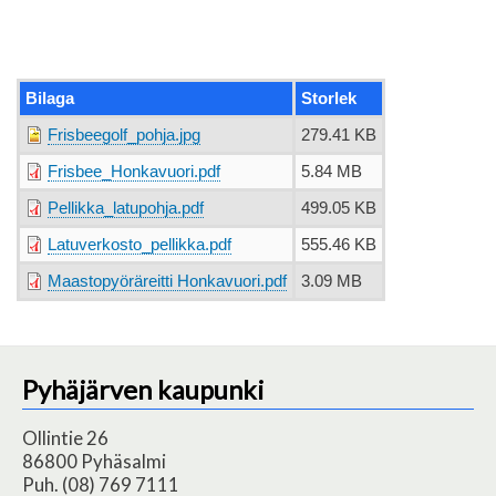
Bilaga
Storlek
Frisbeegolf_pohja.jpg
279.41 KB
Frisbee_Honkavuori.pdf
5.84 MB
Pellikka_latupohja.pdf
499.05 KB
Latuverkosto_pellikka.pdf
555.46 KB
Maastopyöräreitti Honkavuori.pdf
3.09 MB
Pyhäjärven kaupunki
Ollintie 26
86800 Pyhäsalmi
Puh. (08) 769 7111