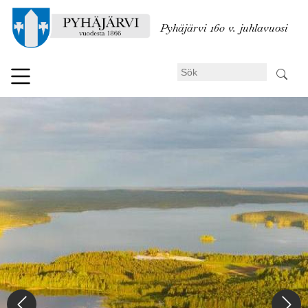
Hoppa
till
Pyhäjärvi 160 v. juhlavuosi
huvudinnehåll
Sök