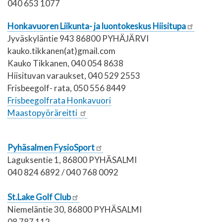
040 653 1077
Honkavuoren Liikunta- ja luontokeskus Hiisitupa
Jyväskyläntie 943 86800 PYHÄJÄRVI
kauko.tikkanen(at)gmail.com
Kauko Tikkanen, 040 054 8638
Hiisituvan varaukset, 040 529 2553
Frisbeegolf- rata, 050 556 8449
Frisbeegolfrata Honkavuori
Maastopyöräreitti
Pyhäsalmen FysioSport
Laguksentie 1, 86800 PYHÄSALMI
040 824 6892 / 040 768 0092
St.Lake Golf Club
Niemeläntie 30, 86800 PYHÄSALMI
08 787 112