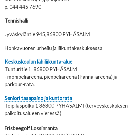
p. 044 445 7690
Tennishalli
Jyväskyläntie 945,86800 PYHÄSALMI
Honkavuoren urheilu ja liikuntakeskuksessa
Keskuskoulun lähiliikunta-alue
Tunturitie 1, 86800 PYHÄSALMI
- monipeliareena, pienpeliareena (Panna-areena) ja
parkour-rata.
Seniori tasapaino ja kuntorata
Toipilaspolku 1 86800 PYHÄSALMI (terveyskeskuksen
paikoitusalueen vieressä)
Frisbeegolf Lossinranta