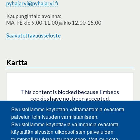
pyhajarvi@pyhajarvi.fi
Kaupungintalo avoinna:
MA-PE klo 9.00-11.00 ja klo 12.00-15.00
Saavutettavuusseloste
Kartta
This content is blocked because Embeds
cookies have not been accepted.
Sivustollamme käytetään välttämättömiä evästeitä
HYVÄKSY KAIKKI EVÄSTEET
palvelun toimivuuden varmistamiseen.
Sivustollamme käytettäviä valinnaisia evästeitä
käytetään sivuston ulkopuolisten palveluiden
Only accept Embeds cookies
toiminnallisuuksien tarjoamiseen. Voit muokata