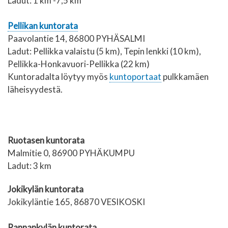
Ladut: 1 km -7,5 km
Pellikan kuntorata
Paavolantie 14, 86800 PYHÄSALMI
Ladut: Pellikka valaistu (5 km), Tepin lenkki (10 km),
Pellikka-Honkavuori-Pellikka (22 km)
Kuntoradalta löytyy myös
kuntoportaat
pulkkamäen
läheisyydestä.
Ruotasen kuntorata
Malmitie 0, 86900 PYHÄKUMPU
Ladut: 3 km
Jokikylän kuntorata
Jokikyläntie 165, 86870 VESIKOSKI
Rannankylän kuntorata