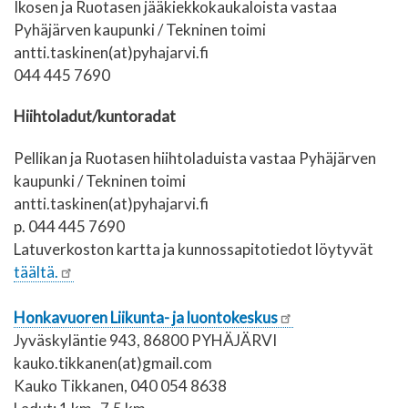
Ikosen ja Ruotasen jääkiekkokaukaloista vastaa
Pyhäjärven kaupunki / Tekninen toimi
antti.taskinen(at)pyhajarvi.fi
044 445 7690
Hiihtoladut/kuntoradat
Pellikan ja Ruotasen hiihtoladuista vastaa Pyhäjärven
kaupunki / Tekninen toimi
antti.taskinen(at)pyhajarvi.fi
p. 044 445 7690
Latuverkoston kartta ja kunnossapitotiedot löytyvät
täältä.
Honkavuoren Liikunta- ja luontokeskus
Jyväskyläntie 943, 86800 PYHÄJÄRVI
kauko.tikkanen(at)gmail.com
Kauko Tikkanen, 040 054 8638