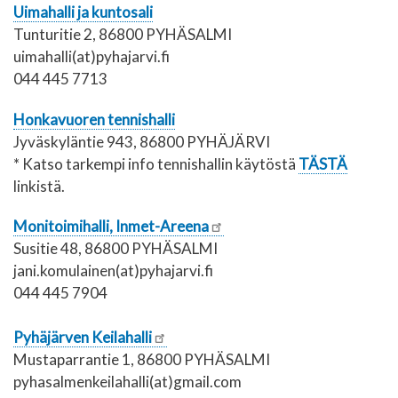
Uimahalli ja kuntosali
Tunturitie 2, 86800 PYHÄSALMI
uimahalli(at)pyhajarvi.fi
044 445 7713
Honkavuoren tennishalli
Jyväskyläntie 943, 86800 PYHÄJÄRVI
* Katso tarkempi info tennishallin käytöstä
TÄSTÄ
linkistä.
Monitoimihalli, Inmet-Areena
Susitie 48, 86800 PYHÄSALMI
jani.komulainen(at)pyhajarvi.fi
044 445 7904
Pyhäjärven Keilahalli
Mustaparrantie 1, 86800 PYHÄSALMI
pyhasalmenkeilahalli(at)gmail.com