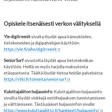
Opiskele itsenäisesti verkon välityksellä
Yle digitreenit
sivulta löydät apua kännyköiden,
tietokoneiden ja digipalvelujen käyttöön:
https://yle.fi/aihe/digitreenit
SeniorSurf
sivustolta löydät apua tietotekniikan
käyttöön. Heillä on myös tarjolla maksutonta
etäopastusta. Täältä löydät tietoa heidän palveluista:
https://vtkl.fi/toiminta/seniorsurf
Kuluttajaliiton huijausinfo:
Kuluttajaliiton huijausinfo
sivuilta löydät vinkkejä nettihuijauksen tunnistamiseen
ja välttämiseen. Tästä pääset huijausinfon sivulle:
https://www.kuluttajaliitto.fi/hankkeet/huijausinfo/