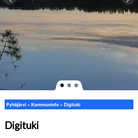
Pyhäjärvi
Kommuninfo
Digituki
Länkstig
Digituki