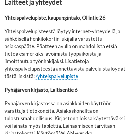
Laitteet ja yhteydet
Yhteispalvelupiste, kaupungintalo, Ollintie 26
Yhteispalvelupisteestä löytyy internet-yhteydellä ja
sähköisellä henkilökortin lukijalla varustettu
asiakaspääte. Päätteen avulla on mahdollista etsiä
tietoa esimerkiksi avoimista työpaikoista ja
ilmoittautua työnhakijaksi. Lisätietoja
yhteispalvelupisteestä annettavista palveluista löydät
tästä linkistä:
/yhteispalvelupiste
Pyhäjärven kirjasto, Laitisentie 6
Pyhäjärven kirjastossa on asiakkaiden käyttöön
varattuja tietokoneita. Asiakaskoneilta on
tulostusmahdollisuus. Kirjaston tiloissa käytettäväksi
voi lainata myös tablettia. Lainaamiseen tarvitaan
kirjastokortti. Käytössä WLAN -verkko.