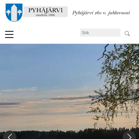
Hoppa
till
Pyhäjärvi 160 v. juhlavuosi
huvudinnehåll
Sök