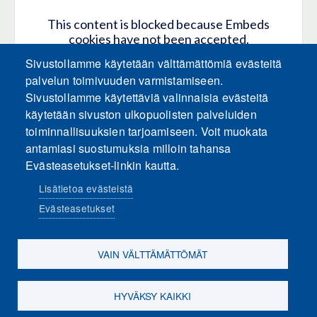
This content is blocked because Embeds
cookies have not been accepted.
Sivustollamme käytetään välttämättömiä evästeitä
HYVÄKSY KAIKKI EVÄSTEET
palvelun toimivuuden varmistamiseen.
Sivustollamme käytettäviä valinnaisia evästeitä
käytetään sivuston ulkopuolisten palveluiden
Only accept Embeds cookies
toiminnallisuuksien tarjoamiseen. Voit muokata
antamiasi suostumuksia milloin tahansa
Evästeasetukset-linkin kautta.
Lisätietoa evästeistä
Evästeasetukset
Sosiaalinen media
VAIN VÄLTTÄMÄTTÖMÄT
HYVÄKSY KAIKKI
Evästeasetukset