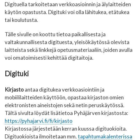
Digituella tarkoitetaan verkkoasioinnin ja älylaitteiden
käytön opastusta. Digituki voi olla lähitukea, etätukea
tai koulutusta.
Tälle sivulle on koottu tietoa paikallisesta ja
valtakunnallisesta digituesta, yleisökäytössä olevista
laitteista sekä linkkejä opetusmateriaaliin, joiden avulla
voi omatoimisesti kehittää digitaitoja.
Digituki
Kirjasto
antaa digitukea verkkoasiointiin ja
mobiililaitteiden käyttöön, opastaa kirjaston omien
elektronisten aineistojen sekä netin peruskäytössä.
Tältä sivulta löydät lisätietoa Pyhäjärven kirjastosta:
https://pyhajarvi.fi/fi/kirjasto
Kirjastossa järjestetään kerran kuussa digituokioita.
Digituokioista ilmoitetaan mm.
tapahtumakalenterissa