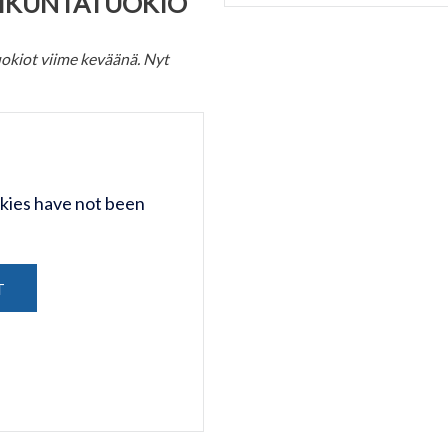
IIKUNTATUOKIO
uokiot viime keväänä. Nyt
kies have not been
T