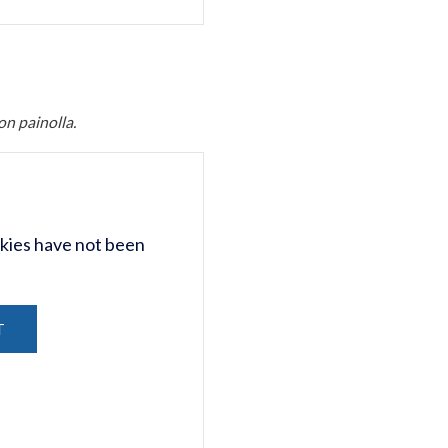
n painolla.
kies have not been
T