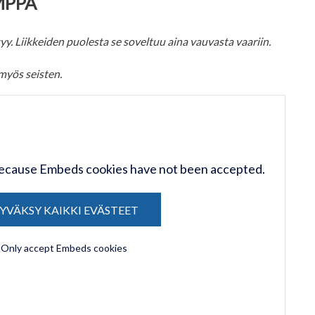
MPPA
tyy. Liikkeiden puolesta se soveltuu aina vauvasta vaariin.
myös seisten.
 because Embeds cookies have not been accepted.
YVÄKSY KAIKKI EVÄSTEET
Only accept Embeds cookies