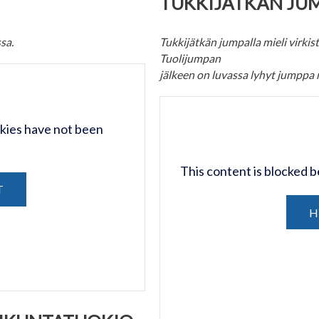
TUKKIJÄTKÄN JU
sa.
Tukkijätkän jumpalla mieli virkis
Tuolijumpan
jälkeen on luvassa lyhyt jumppa 
kies have not been
This content is blocked
T
H