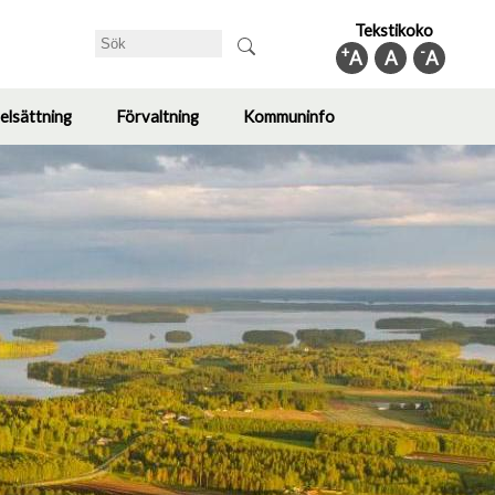
Tekstikoko
Sök
+
-
A
A
A
elsättning
Förvaltning
Kommuninfo
Toggle
Toggle
Toggle
submenu
submenu
submenu