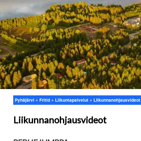
Pyhäjärvi
Fritid
Liikuntapalvelut
Liikunnanohjausvideot
Länkstig
Liikunnanohjausvideot