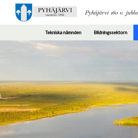
Pyhäjärvi 160 v. juhl
Tekniska nämnden
Bildningssektorn
Toggle
Togg
submenu
subm