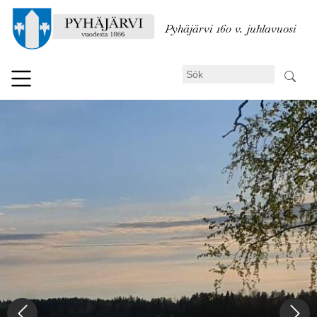
Hoppa
till
Pyhäjärvi 160 v. juhlavuosi
huvudinnehåll
Sök