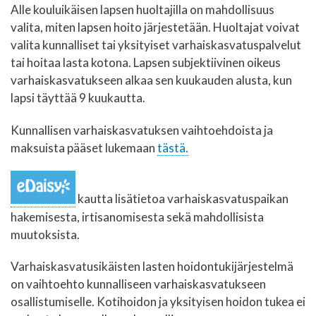
Alle kouluikäisen lapsen huoltajilla on mahdollisuus
valita, miten lapsen hoito järjestetään. Huoltajat voivat
valita kunnalliset tai yksityiset varhaiskasvatuspalvelut
tai hoitaa lasta kotona. Lapsen subjektiivinen oikeus
varhaiskasvatukseen alkaa sen kuukauden alusta, kun
lapsi täyttää 9 kuukautta.
Kunnallisen varhaiskasvatuksen vaihtoehdoista ja
maksuista pääset lukemaan
tästä.
kautta lisätietoa varhaiskasvatuspaikan
hakemisesta, irtisanomisesta sekä mahdollisista
muutoksista.
Varhaiskasvatusikäisten lasten hoidontukijärjestelmä
on vaihtoehto kunnalliseen varhaiskasvatukseen
osallistumiselle. Kotihoidon ja yksityisen hoidon tukea ei