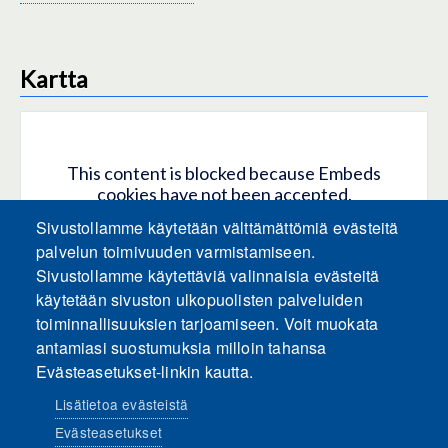
Kartta
This content is blocked because Embeds
cookies have not been accepted.
Sivustollamme käytetään välttämättömiä evästeitä
HYVÄKSY KAIKKI EVÄSTEET
palvelun toimivuuden varmistamiseen.
Sivustollamme käytettäviä valinnaisia evästeitä
käytetään sivuston ulkopuolisten palveluiden
Only accept Embeds cookies
toiminnallisuuksien tarjoamiseen. Voit muokata
antamiasi suostumuksia milloin tahansa
Evästeasetukset-linkin kautta.
Lisätietoa evästeistä
Evästeasetukset
Sosiaalinen media