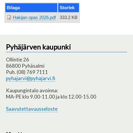
Bilaga
Storlek
Hakijan opas 2026.pdf
333.2 KB
Pyhäjärven kaupunki
Ollintie 26
86800 Pyhäsalmi
Puh. (08) 769 7111
pyhajarvi@pyhajarvi.fi
Kaupungintalo avoinna:
MA-PE klo 9.00-11.00 ja klo 12.00-15.00
Saavutettavuusseloste