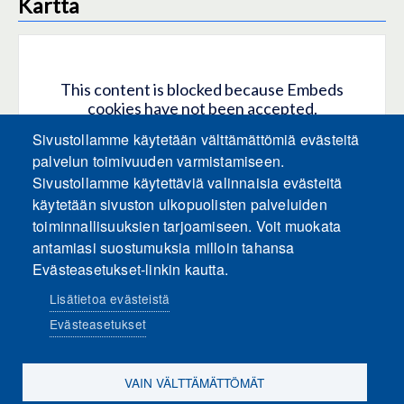
Kartta
This content is blocked because Embeds
cookies have not been accepted.
Sivustollamme käytetään välttämättömiä evästeitä
HYVÄKSY KAIKKI EVÄSTEET
palvelun toimivuuden varmistamiseen.
Sivustollamme käytettäviä valinnaisia evästeitä
käytetään sivuston ulkopuolisten palveluiden
Only accept Embeds cookies
toiminnallisuuksien tarjoamiseen. Voit muokata
antamiasi suostumuksia milloin tahansa
Evästeasetukset-linkin kautta.
Lisätietoa evästeistä
Evästeasetukset
Sosiaalinen media
VAIN VÄLTTÄMÄTTÖMÄT