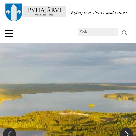
Hoppa
till
Pyhäjärvi 160 v. juhlavuosi
huvudinnehåll
Sök