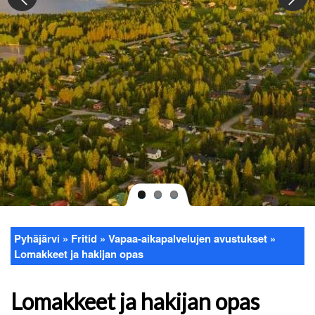
Pyhäjärvi
Fritid
Vapaa-aikapalvelujen avustukset
Länkstig
Lomakkeet ja hakijan opas
Lomakkeet ja hakijan opas