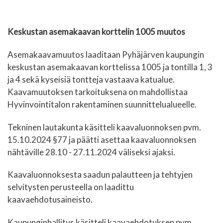
Keskustan asemakaavan korttelin 1005 muutos
Asemakaavamuutos laaditaan Pyhäjärven kaupungin
keskustan asemakaavan korttelissa 1005 ja tontilla 1, 3
ja 4 sekä kyseisiä tontteja vastaava katualue.
Kaavamuutoksen tarkoituksena on mahdollistaa
Hyvinvointitalon rakentaminen suunnittelualueelle.
Tekninen lautakunta käsitteli kaavaluonnoksen pvm.
15.10.2024 §77 ja päätti asettaa kaavaluonnoksen
nähtäville 28.10 - 27.11.2024 väliseksi ajaksi.
Kaavaluonnoksesta saadun palautteen ja tehtyjen
selvitysten perusteella on laadittu
kaavaehdotusaineisto.
Kaupunginhallitus käsitteli kaavaehdotuksen pvm.