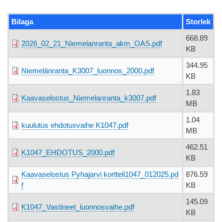
Bilaga
Storlek
668.89
2026_02_21_Niemelanranta_akm_OAS.pdf
KB
344.95
Niemelänranta_K3007_luonnos_2000.pdf
KB
1.83
Kaavaselostus_Niemelanranta_k3007.pdf
MB
1.04
kuulutus ehdotusvaihe K1047.pdf
MB
462.51
K1047_EHDOTUS_2000.pdf
KB
Kaavaselostus Pyhajarvi kortteli1047_012025.pd
876.59
f
KB
145.09
K1047_Vastineet_luonnosvaihe.pdf
KB