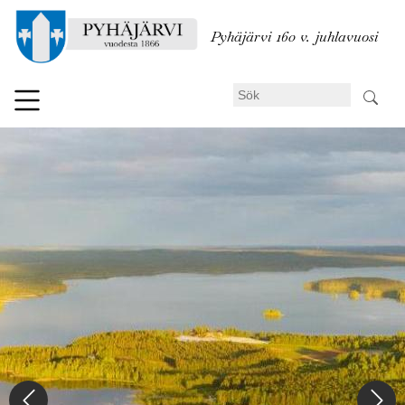
Hoppa
till
Pyhäjärvi 160 v. juhlavuosi
huvudinnehåll
Sök