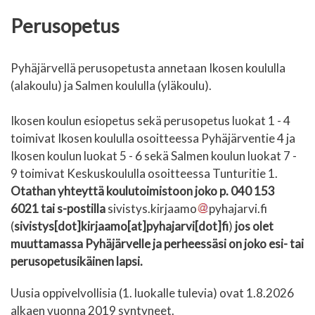
Perusopetus
Pyhäjärvellä perusopetusta annetaan Ikosen koululla
(alakoulu) ja Salmen koululla (yläkoulu).
Ikosen koulun esiopetus sekä perusopetus luokat 1 - 4
toimivat Ikosen koululla osoitteessa Pyhäjärventie 4 ja
Ikosen koulun luokat 5 - 6 sekä Salmen koulun luokat 7 -
9 toimivat Keskuskoululla osoitteessa Tunturitie 1.
Otathan yhteyttä koulutoimistoon joko p. 040 153
6021 tai s-postilla
sivistys.kirjaamo
pyhajarvi.fi
(
sivistys[dot]kirjaamo[at]pyhajarvi[dot]fi
)
jos olet
muuttamassa Pyhäjärvelle ja perheessäsi on joko esi- tai
perusopetusikäinen lapsi.
Uusia oppivelvollisia (1. luokalle tulevia) ovat 1.8.2026
alkaen vuonna 2019 syntyneet.