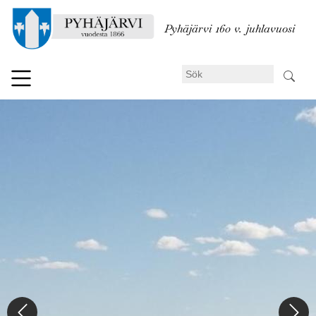
Hoppa
till
Pyhäjärvi 160 v. juhlavuosi
huvudinnehåll
Sök