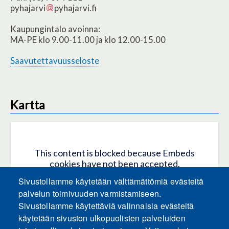
pyhajarvi
pyhajarvi.fi
Kaupungintalo avoinna:
MA-PE klo 9.00-11.00 ja klo 12.00-15.00
Saavutettavuusseloste
Kartta
This content is blocked because Embeds
cookies have not been accepted.
Sivustollamme käytetään välttämättömiä evästeitä
HYVÄKSY KAIKKI EVÄSTEET
palvelun toimivuuden varmistamiseen.
Sivustollamme käytettäviä valinnaisia evästeitä
käytetään sivuston ulkopuolisten palveluiden
Only accept Embeds cookies