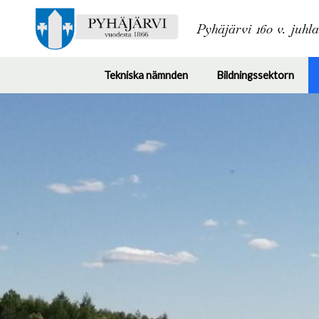
Pyhäjärvi 160 v. juhl
Tekniska nämnden
Bildningssektorn
Toggle
Togg
submenu
subm