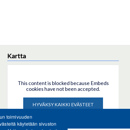
Kartta
This content is blocked because Embeds
cookies have not been accepted.
HYVÄKSY KAIKKI EVÄSTEET
lun toimivuuden
Only accept Embeds cookies
västeitä käytetään sivuston