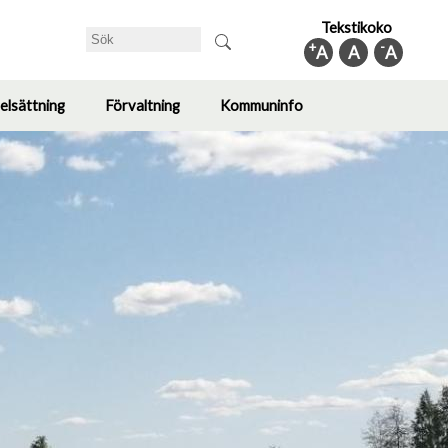
Tekstikoko
Sök
+
-
A
A
A
elsättning
Förvaltning
Kommuninfo
Toggle
Toggle
Toggle
submenu
submenu
submenu