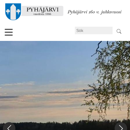
Hoppa
till
Pyhäjärvi 160 v. juhlavuosi
huvudinnehåll
Sök