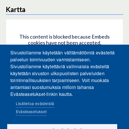
Kartta
This content is blocked because Embeds
cookies have not been accepted.
Sivustollamme käytetään välttämättömiä evästeitä
HYVÄKSY KAIKKI EVÄSTEET
palvelun toimivuuden varmistamiseen.
Sivustollamme käytettäviä valinnaisia evästeitä
käytetään sivuston ulkopuolisten palveluiden
Only accept Embeds cookies
toiminnallisuuksien tarjoamiseen. Voit muokata
antamiasi suostumuksia milloin tahansa
Evästeasetukset-linkin kautta.
Lisätietoa evästeistä
Evästeasetukset
Sosiaalinen media