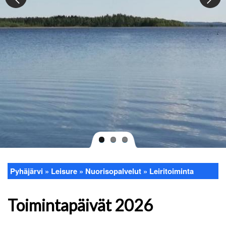
Pyhäjärvi
Leisure
Nuorisopalvelut
Leiritoiminta
Breadcrumb
Toimintapäivät 2026