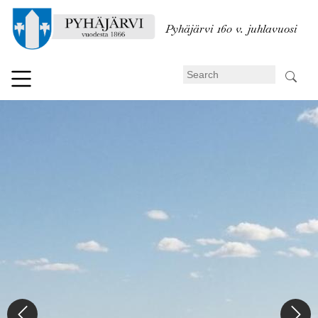
Skip
to
Pyhäjärvi 160 v. juhlavuosi
main
content
Search