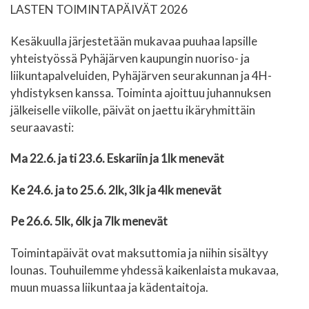
LASTEN TOIMINTAPÄIVÄT 2026
Kesäkuulla järjestetään mukavaa puuhaa lapsille
yhteistyössä Pyhäjärven kaupungin nuoriso- ja
liikuntapalveluiden, Pyhäjärven seurakunnan ja 4H-
yhdistyksen kanssa.
Toiminta ajoittuu juhannuksen
jälkeiselle viikolle, päivät on jaettu ikäryhmittäin
seuraavasti:
Ma 22.6. ja ti 23.6. Eskariin ja 1lk menevät
Ke 24.6. ja to 25.6. 2lk, 3lk ja 4lk menevät
Pe 26.6. 5lk, 6lk ja 7lk menevät
Toimintapäivät ovat maksuttomia ja niihin sisältyy
lounas.
Touhuilemme yhdessä kaikenlaista mukavaa,
muun muassa liikuntaa ja kädentaitoja.