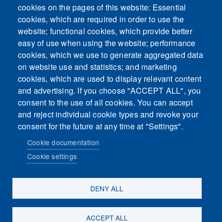
cookies on the pages of this website: Essential
cookies, which are required in order to use the
This content is blocked because Embeds
website; functional cookies, which provide better
cookies have not been accepted.
easy of use when using the website; performance
cookies, which we use to generate aggregated data
ACCEPT ALL COOKIES
on website use and statistics; and marketing
cookies, which are used to display relevant content
and advertising. If you choose "ACCEPT ALL", you
Only accept Embeds cookies
consent to the use of all cookies. You can accept
and reject individual cookie types and revoke your
consent for the future at any time at "Settings".
Cookie documentation
Cookie settings
Sosiaalinen media
DENY ALL
ACCEPT ALL