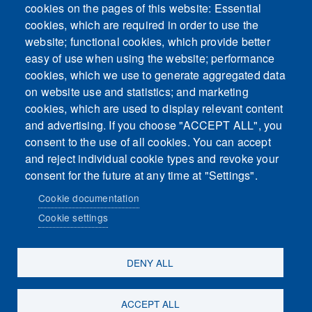
cookies on the pages of this website: Essential
cookies, which are required in order to use the
This content is blocked because Embeds
website; functional cookies, which provide better
cookies have not been accepted.
easy of use when using the website; performance
cookies, which we use to generate aggregated data
ACCEPT ALL COOKIES
on website use and statistics; and marketing
cookies, which are used to display relevant content
and advertising. If you choose "ACCEPT ALL", you
Only accept Embeds cookies
consent to the use of all cookies. You can accept
and reject individual cookie types and revoke your
consent for the future at any time at "Settings".
Cookie documentation
Cookie settings
Sosiaalinen media
DENY ALL
ACCEPT ALL