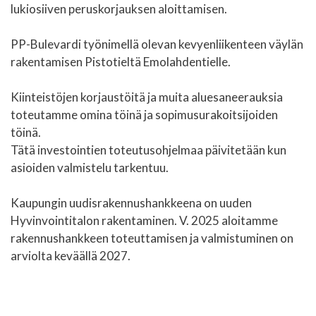
lukiosiiven peruskorjauksen aloittamisen.
PP-Bulevardi työnimellä olevan kevyenliikenteen väylän
rakentamisen Pistotieltä Emolahdentielle.
Kiinteistöjen korjaustöitä ja muita aluesaneerauksia
toteutamme omina töinä ja sopimusurakoitsijoiden
töinä.
Tätä investointien toteutusohjelmaa päivitetään kun
asioiden valmistelu tarkentuu.
Kaupungin uudisrakennushankkeena on uuden
Hyvinvointitalon rakentaminen. V. 2025 aloitamme
rakennushankkeen toteuttamisen ja valmistuminen on
arviolta keväällä 2027.