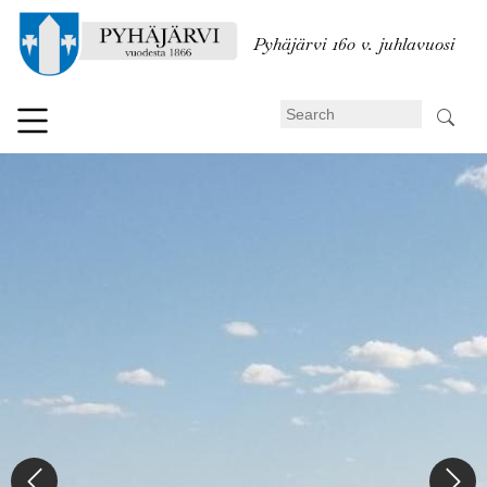
Skip
to
Pyhäjärvi 160 v. juhlavuosi
main
content
Search