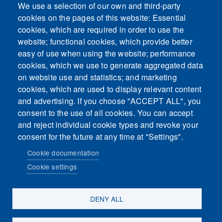
We use a selection of our own and third-party
cookies on the pages of this website: Essential
cookies, which are required in order to use the
This content is blocked because Embeds
website; functional cookies, which provide better
cookies have not been accepted.
easy of use when using the website; performance
cookies, which we use to generate aggregated data
ACCEPT ALL COOKIES
on website use and statistics; and marketing
cookies, which are used to display relevant content
and advertising. If you choose "ACCEPT ALL", you
Only accept Embeds cookies
consent to the use of all cookies. You can accept
and reject individual cookie types and revoke your
consent for the future at any time at "Settings".
Cookie documentation
Cookie settings
Sosiaalinen media
DENY ALL