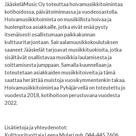
JääskeläMusic Oy toteuttaa hoivamusiikkitoimintaa
kotihoidossa, päivätoiminnassa ja vuodeosastolla.
Hoivamusiikkitoiminta on musiikillista hoivaa ja
huolenpitoa asiakkaille, jotka eivät enää pysty
itsenäisesti osallistumaan paikkakunnan
kulttuuritarjontaan. Sairaalamuusikkokoulutuksen
saaneet Jääskelät tarjoavat musiikkituokioita, jotka
sisältävät osallistavaa musiikkia laulamisesta ja
soittamisesta jumppaan. Samalla kuunnellaan ja
toteutetaan asiakkaiden musiikkitoiveita ja tämä
saattaa herättää muistoja vuosikymmentenkin takaa.
Hoivamusiikkitoimintaa Pyhäjärvellä on toteutettu jo
vuodesta 2018, kotihoitoon perustuvana vuodesta
2022.
Lisätietoja ja yhteydenotot:
Kulttuurituottaja Leena Mulari puh. 044-445 7606