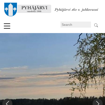
Skip
to
Pyhäjärvi 160 v. juhlavuosi
main
content
Search