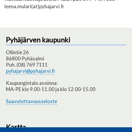
leena.mulari(at)pyhajarvi.fi
Pyhäjärven kaupunki
Ollintie 26
86800 Pyhäsalmi
Puh. (08) 769 7111
pyhajarvi@pyhajarvi.fi
Kaupungintalo avoinna:
MA-PE klo 9.00-11.00 ja klo 12.00-15.00
Saavutettavuusseloste
Kartta