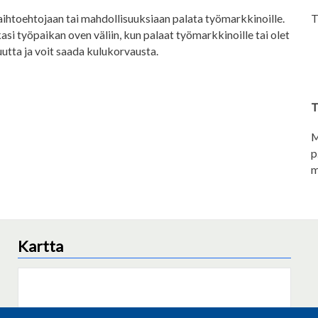
aihtoehtojaan tai mahdollisuuksiaan palata työmarkkinoille.
T
asi työpaikan oven väliin, kun palaat työmarkkinoille tai olet
utta ja voit saada kulukorvausta.
T
M
p
m
Kartta
This content is blocked because Embeds