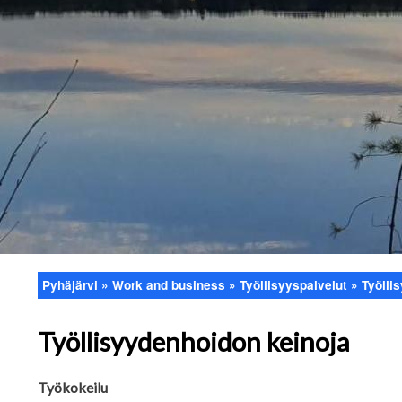
Pyhäjärvi
Work and business
Työllisyyspalvelut
Työlli
Breadcrumb
Työllisyydenhoidon keinoja
Työkokeilu