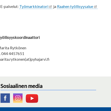
E-palvelut:
Työmarkkinatori
ja
Raahen työllisyysalue
yöllisyyskoordinaattori
arita Rytkönen
. 044 4457651
arita.rytkonen(at)pyhajarvi.fi
Sosiaalinen media