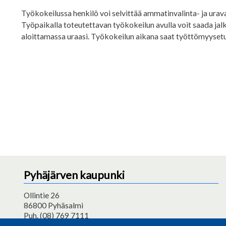
Työkokeilussa henkilö voi selvittää ammatinvalinta- ja urav
Työpaikalla toteutettavan työkokeilun avulla voit saada jalk
aloittamassa uraasi. Työkokeilun aikana saat työttömyysetu
Pyhäjärven kaupunki
Ollintie 26
86800 Pyhäsalmi
Puh. (08) 769 7111
pyhajarvi@pyhajarvi.fi