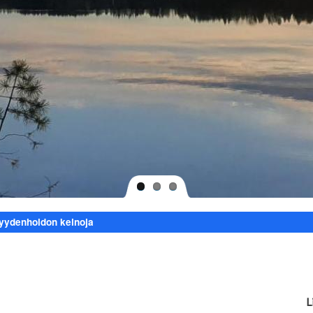
syydenhoidon keinoja
L