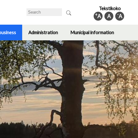
Tekstikoko
Search
+
-
A
A
A
business
Administration
Municipal information
Toggle
Toggle
Toggle
submenu
submenu
submenu