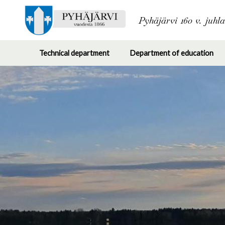
Pyhäjärvi 160 v. juhl
Technical department
Department of education
Toggle
Tog
submenu
su