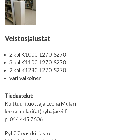
Veistosjalustat
2 kpl K1000, L270, S270
3 kpl K1100, L270, S270
2 kpl K1280, L270, S270
väri valkoinen
Tiedustelut:
Kulttuurituottaja Leena Mulari
leena.mulari(at)pyhajarvi.fi
p. 044 445 7606
Pyhäjärven kirjasto