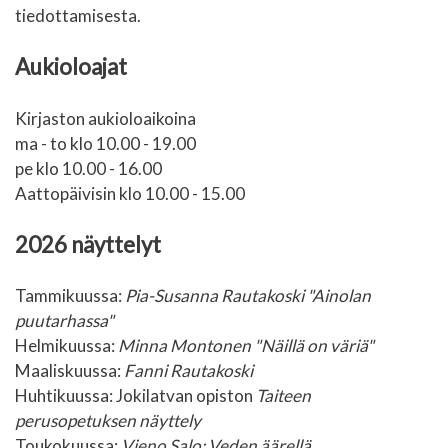
tiedottamisesta.
Aukioloajat
Kirjaston aukioloaikoina
ma - to klo 10.00 - 19.00
pe klo 10.00 - 16.00
Aattopäivisin klo 10.00 - 15.00
2026 näyttelyt
Tammikuussa:
Pia-Susanna Rautakoski "Ainolan
puutarhassa"
Helmikuussa:
Minna Montonen "Näillä on väriä"
Maaliskuussa:
Fanni Rautakoski
Huhtikuussa: Jokilatvan opiston
Taiteen
perusopetuksen näyttely
Toukokuussa:
Vieno Salo: Veden äärellä