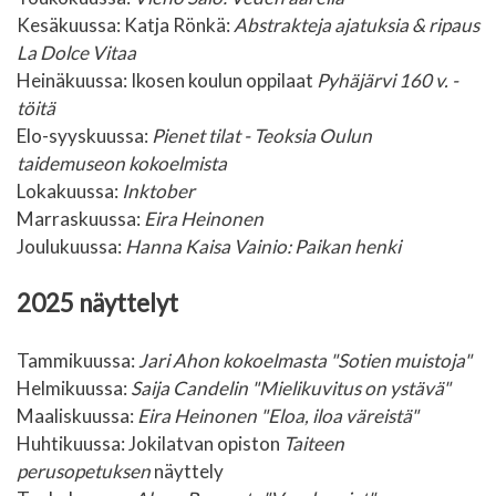
Kesäkuussa: Katja Rönkä:
Abstrakteja ajatuksia & ripaus
La Dolce Vitaa
Heinäkuussa:
Ikosen koulun oppilaat
Pyhäjärvi 160 v. -
töitä
Elo-syyskuussa:
Pienet tilat - Teoksia Oulun
taidemuseon kokoelmista
Lokakuussa:
Inktober
Marraskuussa:
Eira Heinonen
Joulukuussa:
Hanna Kaisa Vainio: Paikan henki
2025 näyttelyt
Tammikuussa:
Jari Ahon kokoelmasta "Sotien muistoja"
Helmikuussa:
Saija Candelin "Mielikuvitus on ystävä"
Maaliskuussa:
Eira Heinonen "Eloa, iloa väreistä"
Huhtikuussa: Jokilatvan opiston
Taiteen
perusopetuksen
näyttely