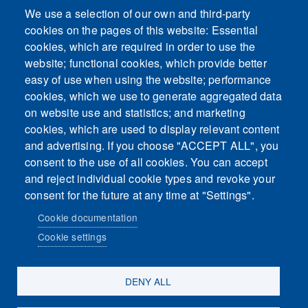
We use a selection of our own and third-party
cookies on the pages of this website: Essential
cookies, which are required in order to use the
This content is blocked because Embeds
website; functional cookies, which provide better
cookies have not been accepted.
easy of use when using the website; performance
cookies, which we use to generate aggregated data
ACCEPT ALL COOKIES
on website use and statistics; and marketing
cookies, which are used to display relevant content
and advertising. If you choose "ACCEPT ALL", you
Only accept Embeds cookies
consent to the use of all cookies. You can accept
and reject individual cookie types and revoke your
consent for the future at any time at "Settings".
Cookie documentation
Cookie settings
Sosiaalinen media
DENY ALL