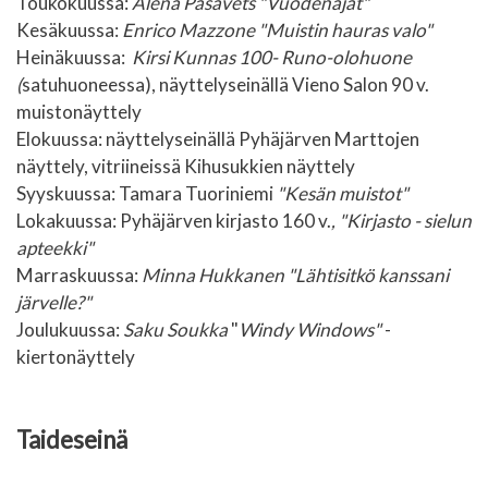
Toukokuussa:
Alena Pasavets "Vuodenajat"
Kesäkuussa:
Enrico Mazzone "Muistin hauras valo"
Heinäkuussa:
Kirsi Kunnas 100- Runo-olohuone
(
satuhuoneessa), näyttelyseinällä Vieno Salon 90 v.
muistonäyttely
Elokuussa: näyttelyseinällä Pyhäjärven Marttojen
näyttely, vitriineissä Kihusukkien näyttely
S
yyskuussa: Tamara Tuoriniemi
"Kesän muistot"
Lokakuussa: Pyhäjärven kirjasto 160 v.
, "Kirjasto - sielun
apteekki"
Marraskuussa:
Minna Hukkanen "Lähtisitkö kanssani
järvelle?"
Joulukuussa:
Saku Soukka
"
Windy Windows"
-
kiertonäyttely
Taideseinä