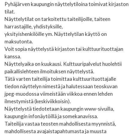
Pyhäjärven kaupungin näyttelytiloina
toimivat kirjaston
tilat.
Näyttelytilat on tarkoitettu taiteilijoille, taiteen
harrastajille, yhdistyksille,
yksityishenkilöille ym. Näyttelytilan käyttö on
maksutonta.
Voit sopia näyttelystä kirjaston tai kulttuurituottajan
kanssa.
Näyttelyaika on kuukausi. Kulttuuripalvelut huolehtii
paikallislehteen ilmoituksen näyttelystä.
Tätä varten taiteilija toimittaa kulttuurituottajalle
tiedon näyttelyn nimestä ja halutessaan teoskuvan
jpeg-muodossa viimeistään viikkoa ennen lehden
ilmestymistä (keskiviikkoisin).
Näyttelystä tiedotetaan kaupungin www-sivuilla,
kaupungin infonäytöillä ja somekanavissa.
Taiteilija vastaa teosten mahdollisesta myynnistä,
mahdollisesta avajaistapahtumasta ja muusta