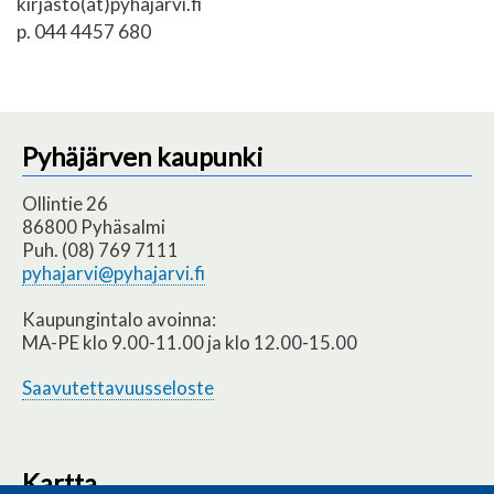
kirjasto(at)pyhajarvi.fi
p. 044 4457 680
Pyhäjärven kaupunki
Ollintie 26
86800 Pyhäsalmi
Puh. (08) 769 7111
pyhajarvi@pyhajarvi.fi
Kaupungintalo avoinna:
MA-PE klo 9.00-11.00 ja klo 12.00-15.00
Saavutettavuusseloste
Kartta