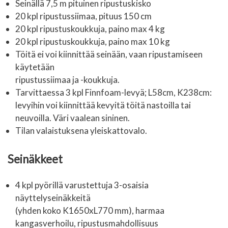
Seinällä 7,5 m pituinen ripustuskisko
20 kpl ripustussiimaa, pituus 150 cm
20 kpl ripustuskoukkuja, paino max 4 kg
20 kpl ripustuskoukkuja, paino max 10 kg
Töitä ei voi kiinnittää seinään, vaan ripustamiseen
käytetään
ripustussiimaa ja -koukkuja.
Tarvittaessa 3 kpl Finnfoam-levyä; L58cm, K238cm:
levyihin voi kiinnittää kevyitä töitä nastoilla tai
neuvoilla. Väri vaalean sininen.
Tilan valaistuksena yleiskattovalo.
Seinäkkeet
4 kpl pyörillä varustettuja 3-osaisia
näyttelyseinäkkeitä
(yhden koko K1650xL770 mm), harmaa
kangasverhoilu, ripustusmahdollisuus