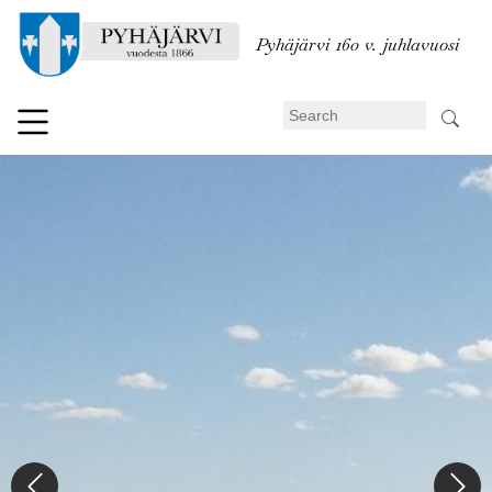
Skip
to
Pyhäjärvi 160 v. juhlavuosi
main
content
Search