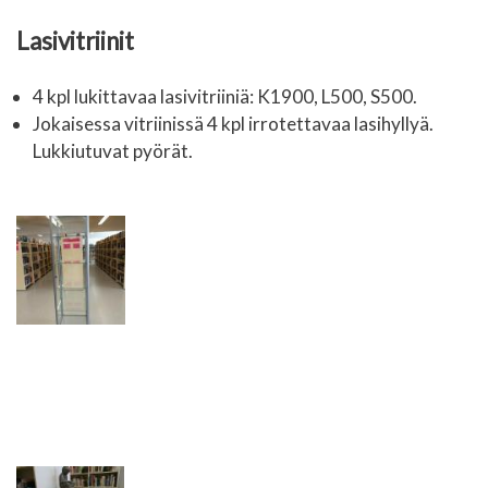
Lasivitriinit
4 kpl lukittavaa lasivitriiniä: K1900, L500, S500.
Jokaisessa vitriinissä 4 kpl irrotettavaa lasihyllyä.
Lukkiutuvat pyörät.