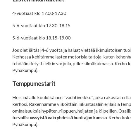
4-vuotiaat klo 17.00-17.30
5-6-vuotiaat klo 17.30-18.15
5-6-vuotiaat klo 18.15-19.00
Jos olet iältäsi 4-6 vuotta ja haluat viettää ikimuistoisen t
Kerhossa kehitämme lasten motorisia taitoja, kuten kehonhal
tehdään tietysti leikin varjolla, pilke silmäkulmassa.
Kerho ko
Pyhäkumpu).
Temppumestarit
Hei sinä alle kouluikäinen "vauhtiveikko", joka rakastat eril
kerhosi. Rakennamme viikoittain liikuntasaliin erilaisia tem
ominaisuuksia hypäten, riippuen, heijaten ja kiipeillen. Osa
turvallisuussyistä vain yhdessä huoltajan kanssa
. Kerho koko
Pyhäkumpu).