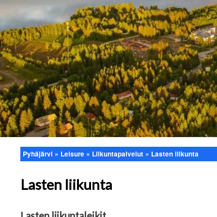
Pyhäjärvi
Leisure
Liikuntapalvelut
Lasten liikunta
Breadcrumb
Lasten liikunta
Lasten liikuntaleikit