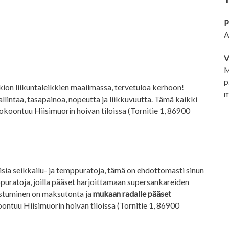
P
A
V
M
p
uokion liikuntaleikkien maailmassa, tervetuloa kerhoon!
m
lintaa, tasapainoa, nopeutta ja liikkuvuutta. Tämä kaikki
koontuu Hiisimuorin hoivan tiloissa (Tornitie 1, 86900
aisia seikkailu- ja temppuratoja, tämä on ehdottomasti sinun
ppuratoja, joilla pääset harjoittamaan supersankareiden
llistuminen on maksutonta ja
mukaan radalle pääset
ontuu Hiisimuorin hoivan tiloissa (Tornitie 1, 86900