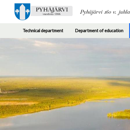
Pyhäjärvi 160 v. juhl
Technical department
Department of education
Toggle
Tog
submenu
su