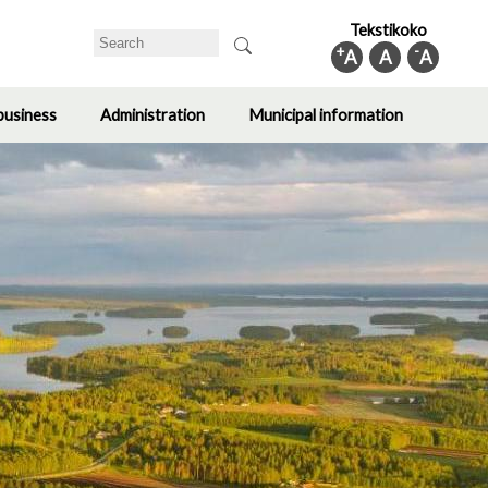
Tekstikoko
Search
+
-
A
A
A
business
Administration
Municipal information
Toggle
Toggle
Toggle
submenu
submenu
submenu