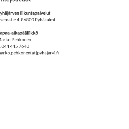
yhäjärven liikuntapalvelut
sematie 4, 86800 Pyhäsalmi
apaa-aikapäällikkö
arko Pehkonen
. 044 445 7640
arko.pehkonen(at)pyhajarvi.fi