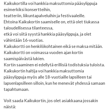
Kaikukortilla voi hankkia maksuttomia pääsylippuja
esimerkiksi konsertteihin,
teatteriin, liikuntapalveluihin ja festivaaleille.
Ehtoina Kaikukortin saamiselle on, että olet tiukassa
taloudellisessa tilanteessa,
etkä voi siitä syystä hankkia pääsylippuja, ja olet
vähintään 16-vuotias.
Kaikukortti on henkilökohtainen eikä se maksa mitään.
Kaikukortti on voimassa vuoden ajan kortin
saamispäivästä lukien.
Kortin saaminen ei edellytä erillisiä todistuksia tuloista.
Kaikukortin haltija voi hankkia maksuttomia
pääsylippuja myös alle 18-vuotiaille lapsilleen tai
lapsenlapsilleen silloin, kun he menevät yhdessä samaan
tapahtumaan.
Voit saada Kaikukortin, jos olet asiakkaana jossakin
näistä: