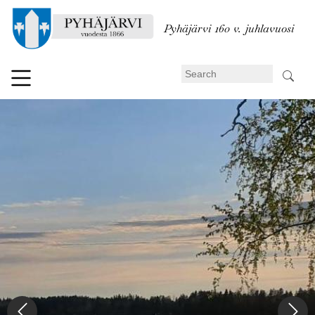
Skip
to
Pyhäjärvi 160 v. juhlavuosi
main
content
Search