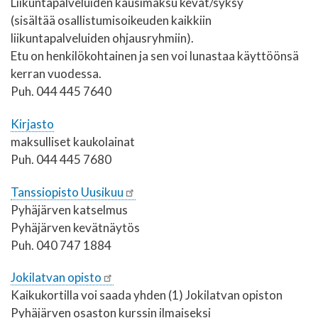
Liikuntapalveluiden kausimaksu kevät/syksy
(sisältää osallistumisoikeuden kaikkiin
liikuntapalveluiden ohjausryhmiin).
Etu on henkilökohtainen ja sen voi lunastaa käyttöönsä
kerran vuodessa.
Puh. 044 445 7640
Kirjasto
maksulliset kaukolainat
Puh. 044 445 7680
Tanssiopisto Uusikuu
Pyhäjärven katselmus
Pyhäjärven kevätnäytös
Puh. 040 747 1884
Jokilatvan opisto
Kaikukortilla voi saada yhden (1) Jokilatvan opiston
Pyhäjärven osaston kurssin ilmaiseksi