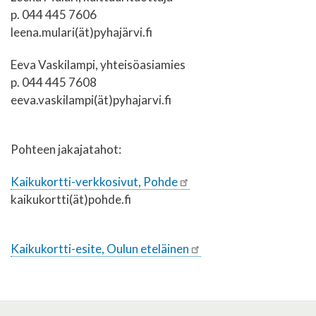
p. 044 445 7606
leena.mulari(ät)pyhajärvi.fi
Eeva Vaskilampi, yhteisöasiamies
p. 044 445 7608
eeva.vaskilampi(ät)pyhajarvi.fi
Pohteen jakajatahot:
Kaikukortti-verkkosivut, Pohde
kaikukortti(ät)pohde.fi
Kaikukortti-esite, Oulun eteläinen