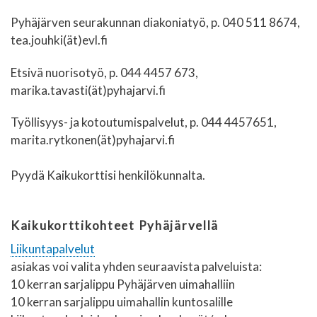
Pyhäjärven seurakunnan diakoniatyö, p. 040 511 8674,
tea.jouhki(ät)evl.fi
Etsivä nuorisotyö, p. 044 4457 673,
marika.tavasti(ät)pyhajarvi.fi
Työllisyys- ja kotoutumispalvelut, p. 044 4457651,
marita.rytkonen(ät)pyhajarvi.fi
Pyydä Kaikukorttisi henkilökunnalta.
Kaikukorttikohteet Pyhäjärvellä
Liikuntapalvelut
asiakas voi valita yhden seuraavista palveluista:
10 kerran sarjalippu Pyhäjärven uimahalliin
10 kerran sarjalippu uimahallin kuntosalille