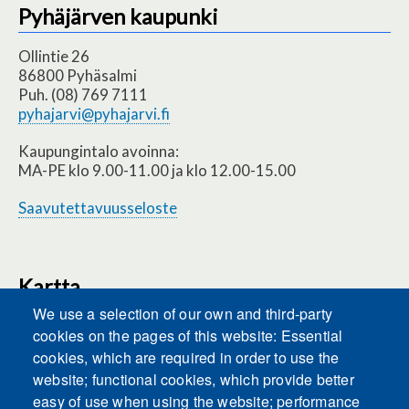
Pyhäjärven kaupunki
Ollintie 26
86800 Pyhäsalmi
Puh. (08) 769 7111
pyhajarvi@pyhajarvi.fi
Kaupungintalo avoinna:
MA-PE klo 9.00-11.00 ja klo 12.00-15.00
Saavutettavuusseloste
Kartta
We use a selection of our own and third-party
cookies on the pages of this website: Essential
cookies, which are required in order to use the
This content is blocked because Embeds
website; functional cookies, which provide better
cookies have not been accepted.
easy of use when using the website; performance