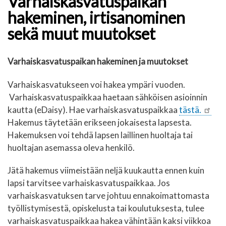
Varhaiskasvatuspaikan
hakeminen, irtisanominen
sekä muut muutokset
Varhaiskasvatuspaikan hakeminen ja muutokset
Varhaiskasvatukseen voi hakea ympäri vuoden.
Varhaiskasvatuspaikkaa haetaan sähköisen asioinnin
kautta (eDaisy). Hae varhaiskasvatuspaikkaa
tästä.
Hakemus täytetään erikseen jokaisesta lapsesta.
Hakemuksen voi tehdä lapsen laillinen huoltaja tai
huoltajan asemassa oleva henkilö.
Jätä hakemus viimeistään neljä kuukautta ennen kuin
lapsi tarvitsee varhaiskasvatuspaikkaa. Jos
varhaiskasvatuksen tarve johtuu ennakoimattomasta
työllistymisestä, opiskelusta tai koulutuksesta, tulee
varhaiskasvatuspaikkaa hakea vähintään kaksi viikkoa