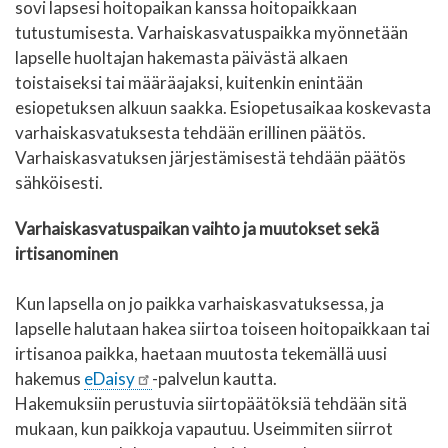
sovi lapsesi hoitopaikan kanssa hoitopaikkaan
tutustumisesta. Varhaiskasvatuspaikka myönnetään
lapselle huoltajan hakemasta päivästä alkaen
toistaiseksi tai määräajaksi, kuitenkin enintään
esiopetuksen alkuun saakka. Esiopetusaikaa koskevasta
varhaiskasvatuksesta tehdään erillinen päätös.
Varhaiskasvatuksen järjestämisestä tehdään päätös
sähköisesti.
Varhaiskasvatuspaikan vaihto ja muutokset sekä
irtisanominen
Kun lapsella on jo paikka varhaiskasvatuksessa, ja
lapselle halutaan hakea siirtoa toiseen hoitopaikkaan tai
irtisanoa paikka, haetaan muutosta tekemällä uusi
hakemus
eDaisy
-palvelun kautta.
Hakemuksiin perustuvia siirtopäätöksiä tehdään sitä
mukaan, kun paikkoja vapautuu. Useimmiten siirrot