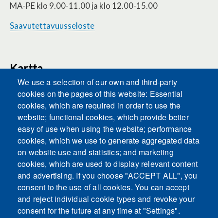
MA-PE klo 9.00-11.00 ja klo 12.00-15.00
Saavutettavuusseloste
Kartta
We use a selection of our own and third-party
cookies on the pages of this website: Essential
cookies, which are required in order to use the
This content is blocked because Embeds
website; functional cookies, which provide better
cookies have not been accepted.
easy of use when using the website; performance
cookies, which we use to generate aggregated data
ACCEPT ALL COOKIES
on website use and statistics; and marketing
cookies, which are used to display relevant content
and advertising. If you choose "ACCEPT ALL", you
Only accept Embeds cookies
consent to the use of all cookies. You can accept
and reject individual cookie types and revoke your
consent for the future at any time at "Settings".