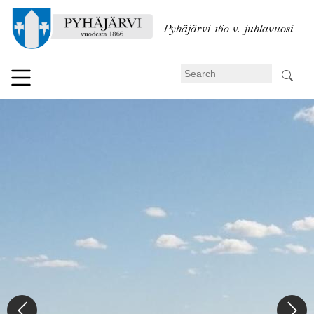
Skip
to
Pyhäjärvi 160 v. juhlavuosi
main
content
Search