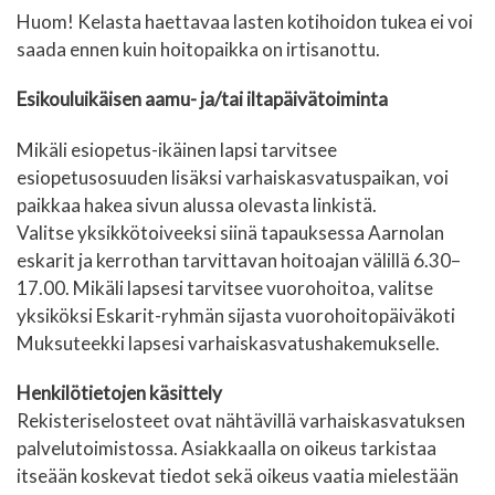
Huom! Kelasta haettavaa lasten kotihoidon tukea ei voi
saada ennen kuin hoitopaikka on irtisanottu.
Esikouluikäisen aamu- ja/tai iltapäivätoiminta
Mikäli esiopetus-ikäinen lapsi tarvitsee
esiopetusosuuden lisäksi varhaiskasvatuspaikan, voi
paikkaa hakea sivun alussa olevasta linkistä.
Valitse yksikkötoiveeksi siinä tapauksessa Aarnolan
eskarit ja kerrothan tarvittavan hoitoajan välillä 6.30–
17.00. Mikäli lapsesi tarvitsee vuorohoitoa, valitse
yksiköksi Eskarit-ryhmän sijasta vuorohoitopäiväkoti
Muksuteekki lapsesi varhaiskasvatushakemukselle.
Henkilötietojen käsittely
Rekisteriselosteet ovat nähtävillä varhaiskasvatuksen
palvelutoimistossa. Asiakkaalla on oikeus tarkistaa
itseään koskevat tiedot sekä oikeus vaatia mielestään