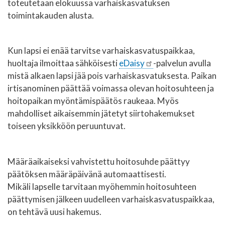
toteutetaan elokuussa varhaiskasvatuksen
toimintakauden alusta.
Kun lapsi ei enää tarvitse varhaiskasvatuspaikkaa,
huoltaja ilmoittaa sähköisesti
eDaisy
-palvelun avulla
mistä alkaen lapsi jää pois varhaiskasvatuksesta. Paikan
irtisanominen päättää voimassa olevan hoitosuhteen ja
hoitopaikan myöntämispäätös raukeaa. Myös
mahdolliset aikaisemmin jätetyt siirtohakemukset
toiseen yksikköön peruuntuvat.
Määräaikaiseksi vahvistettu hoitosuhde päättyy
päätöksen määräpäivänä automaattisesti.
Mikäli lapselle tarvitaan myöhemmin hoitosuhteen
päättymisen jälkeen uudelleen varhaiskasvatuspaikkaa,
on tehtävä uusi hakemus.