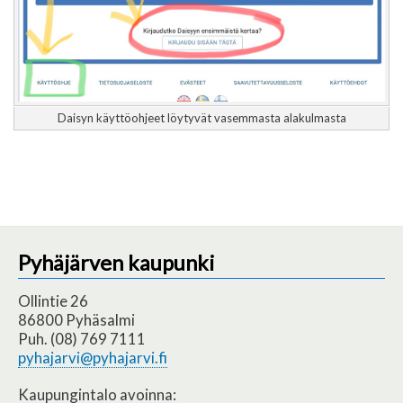
Daisyn käyttöohjeet löytyvät vasemmasta alakulmasta
Pyhäjärven kaupunki
Ollintie 26
86800 Pyhäsalmi
Puh. (08) 769 7111
pyhajarvi@pyhajarvi.fi
Kaupungintalo avoinna: