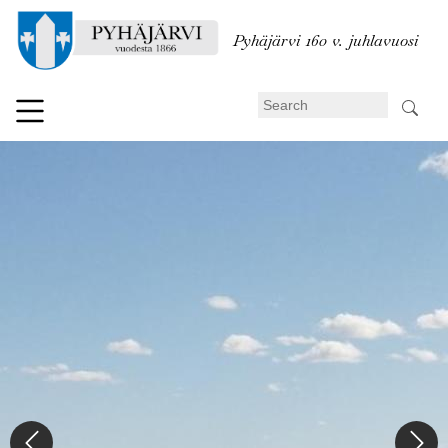
Skip
to
Pyhäjärvi 160 v. juhlavuosi
main
content
Search