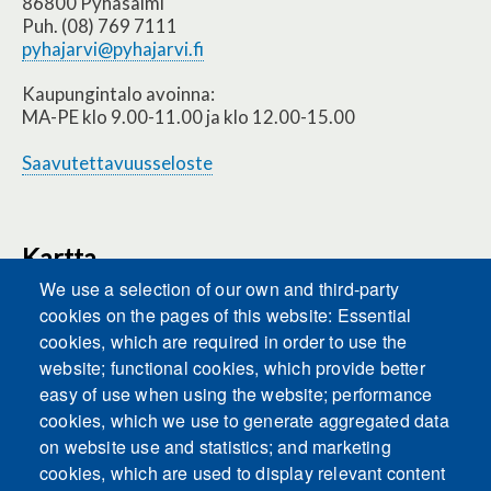
86800 Pyhäsalmi
Puh. (08) 769 7111
pyhajarvi@pyhajarvi.fi
Kaupungintalo avoinna:
MA-PE klo 9.00-11.00 ja klo 12.00-15.00
Saavutettavuusseloste
Kartta
We use a selection of our own and third-party
cookies on the pages of this website: Essential
cookies, which are required in order to use the
This content is blocked because Embeds
website; functional cookies, which provide better
cookies have not been accepted.
easy of use when using the website; performance
cookies, which we use to generate aggregated data
ACCEPT ALL COOKIES
on website use and statistics; and marketing
cookies, which are used to display relevant content