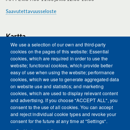
Saavutettavuusseloste
Kartta
We use a selection of our own and third-party
cookies on the pages of this website: Essential
cookies, which are required in order to use the
This content is blocked because Embeds
website; functional cookies, which provide better
cookies have not been accepted.
easy of use when using the website; performance
cookies, which we use to generate aggregated data
ACCEPT ALL COOKIES
on website use and statistics; and marketing
cookies, which are used to display relevant content
and advertising. If you choose "ACCEPT ALL", you
Only accept Embeds cookies
consent to the use of all cookies. You can accept
and reject individual cookie types and revoke your
consent for the future at any time at "Settings".