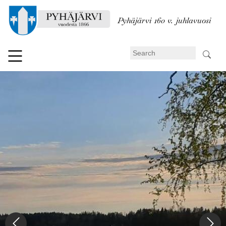
Skip
to
Pyhäjärvi 160 v. juhlavuosi
main
content
Search