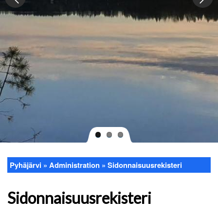
Pyhäjärvi
Administration
Sidonnaisuusrekisteri
Breadcrumb
Sidonnaisuusrekisteri