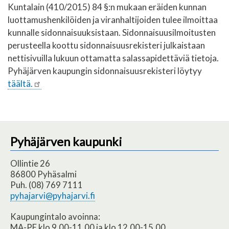
Kuntalain (410/2015) 84 §:n mukaan eräiden kunnan
luottamushenkilöiden ja viranhaltijoiden tulee ilmoittaa
kunnalle sidonnaisuuksistaan. Sidonnaisuusilmoitusten
perusteella koottu sidonnaisuusrekisteri julkaistaan
nettisivuilla lukuun ottamatta salassapidettäviä tietoja.
Pyhäjärven kaupungin sidonnaisuusrekisteri löytyy
täältä.
Pyhäjärven kaupunki
Ollintie 26
86800 Pyhäsalmi
Puh. (08) 769 7111
pyhajarvi@pyhajarvi.fi
Kaupungintalo avoinna:
MA-PE klo 9.00-11.00 ja klo 12.00-15.00