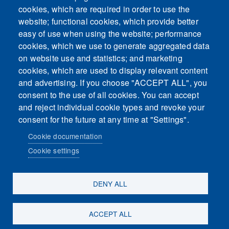
cookies, which are required in order to use the
This content is blocked because Embeds
website; functional cookies, which provide better
cookies have not been accepted.
easy of use when using the website; performance
cookies, which we use to generate aggregated data
ACCEPT ALL COOKIES
on website use and statistics; and marketing
cookies, which are used to display relevant content
and advertising. If you choose "ACCEPT ALL", you
Only accept Embeds cookies
consent to the use of all cookies. You can accept
and reject individual cookie types and revoke your
consent for the future at any time at "Settings".
Cookie documentation
Cookie settings
Sosiaalinen media
DENY ALL
ACCEPT ALL
Evästeasetukset