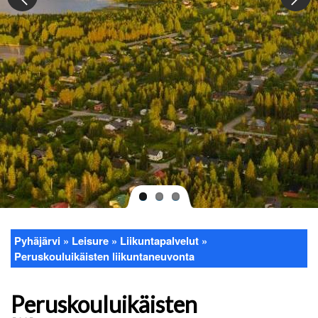
Pyhäjärvi
Leisure
Liikuntapalvelut
Breadcrumb
Peruskouluikäisten liikuntaneuvonta
Peruskouluikäisten