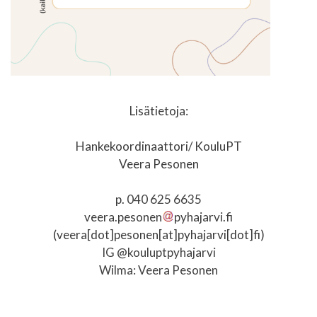
Lisätietoja:
Hankekoordinaattori/ KouluPT
Veera Pesonen
p.
040 625 6635
veera.pesonen
pyhajarvi.fi
(
veera[dot]pesonen[at]pyhajarvi[dot]fi
)
IG @kouluptpyhajarvi
Wilma: Veera Pesonen