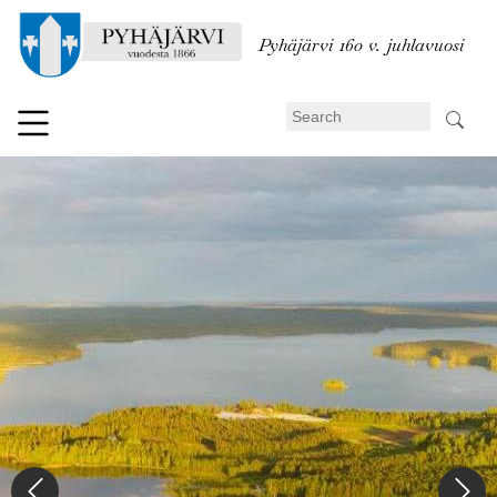
Skip
to
Pyhäjärvi 160 v. juhlavuosi
main
content
Search