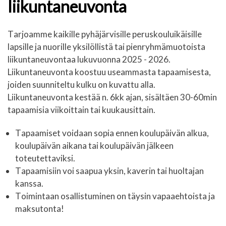
liikuntaneuvonta
Tarjoamme kaikille pyhäjärvisille peruskouluikäisille
lapsille ja nuorille yksilöllistä tai pienryhmämuotoista
liikuntaneuvontaa lukuvuonna 2025 - 2026.
Liikuntaneuvonta koostuu useammasta tapaamisesta,
joiden suunniteltu kulku on kuvattu alla.
Liikuntaneuvonta kestää n. 6kk ajan, sisältäen 30-60min
tapaamisia viikoittain tai kuukausittain.
Tapaamiset voidaan sopia ennen koulupäivän alkua,
koulupäivän aikana tai koulupäivän jälkeen
toteutettaviksi.
Tapaamisiin voi saapua yksin, kaverin tai huoltajan
kanssa.
Toimintaan osallistuminen on täysin vapaaehtoista ja
maksutonta!